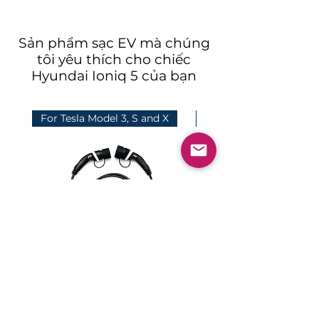
Sản phẩm sạc EV mà chúng
tôi yêu thích cho chiếc
Hyundai Ioniq 5 của bạn
For Tesla Model 3, S and X
For MG, Hyundai, BYD
Tesla Type 2 Mennekes
Type 2 to Type 2 Men
Charging Cable 22kw (5m)
Charging Cable 7kw 