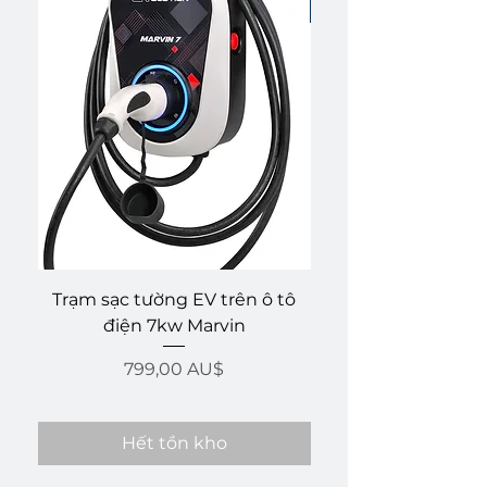
Best for Solar!
Trạm sạc tường EV trên ô tô
Zappi - 7kW Elec
điện 7kw Marvin
Charger Tethered wi
Giá
799,00 AU$
Hết tồn kho