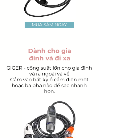
MUA SẮM NGAY
Dành cho gia
đình và đi xa
GIGER - công suất lớn cho gia đình
và ra ngoài và về
Cắm vào bất kỳ ổ cắm điện một
hoặc ba pha nào để sạc nhanh
hơn.