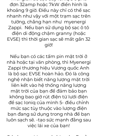
đơn 32amp hoặc 7kW điển hình là
khoảng 9 giờ. Điều này chỉ có thể sạc
nhanh như vậy với một trạm sạc trên
tường, chẳng hạn như
myenergi
Zappi.
Nếu bạn sử dụng bộ sạc ô tô
điện di động chậm granny (hoặc
EVSE) thì thời gian sạc sẽ mất gần 32
giờ!
Nếu bạn có các tấm pin mặt trời ở
nhà hoặc tại văn phòng, thì Myenergi
Zappi thương hiệu Vương quốc Anh
là bộ sạc EVSE hoàn hảo. Đó là công
nghệ nhận biết năng lượng mặt trời
liên kết vào hệ thống năng lượng
mặt trời của bạn để đảm bảo bạn
không bao giờ rút điện từ lưới điện
để sạc Ioniq của mình 5- điều chỉnh
mức sạc tùy thuộc vào lượng điện
bạn đang sử dụng trong nhà để bạn
luôn sạch sẽ. -tạo sức mạnh đằng sau
việc lái xe của bạn!