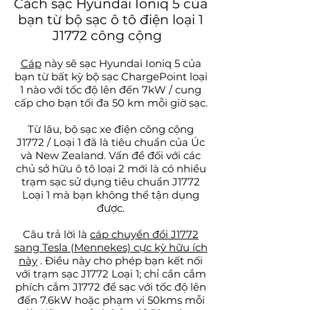
Cách sạc Hyundai Ioniq 5 của
bạn từ bộ sạc ô tô điện loại 1
J1772 công cộng
Cáp
này sẽ sạc Hyundai Ioniq 5 của
bạn từ bất kỳ bộ sạc ChargePoint loại
1 nào với tốc độ lên đến 7kW / cung
cấp cho bạn tối đa 50 km mỗi giờ sạc.
Từ lâu, bộ sạc xe điện công cộng
J1772 / Loại 1 đã là tiêu chuẩn của Úc
và New Zealand. Vấn đề đối với các
chủ sở hữu ô tô loại 2 mới là có nhiều
trạm sạc sử dụng tiêu chuẩn J1772
Loại 1 mà bạn không thể tận dụng
được.
Câu trả lời là
cáp chuyển đổi J1772
sang Tesla (Mennekes) cực kỳ hữu ích
này
. Điều này cho phép bạn kết nối
với trạm sạc J1772 Loại 1; chỉ cần cắm
phích cắm J1772 để sạc với tốc độ lên
đến 7.6kW hoặc phạm vi 50kms mỗi