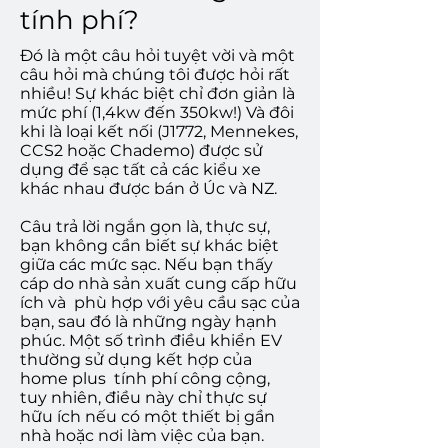
tính phí?
Đó là một câu hỏi tuyệt vời và một
câu hỏi mà chúng tôi được hỏi rất
nhiều! Sự khác biệt chỉ đơn giản là
mức phí (1,4kw đến 350kw!) Và đôi
khi là loại kết nối (J1772, Mennekes,
CCS2 hoặc Chademo) được sử
dụng để sạc tất cả các kiểu xe
khác nhau được bán ở Úc và NZ.
Câu trả lời ngắn gọn là, thực sự,
bạn không cần biết sự khác biệt
giữa các mức sạc. Nếu bạn thấy
cáp do nhà sản xuất cung cấp hữu
ích và
phù hợp với yêu cầu sạc của
bạn, sau đó là những ngày hạnh
phúc. Một số trình điều khiển EV
thường sử dụng kết hợp của
home plus
tính phí công cộng,
tuy nhiên, điều này chỉ thực sự
hữu ích nếu có một thiết bị gần
nhà hoặc nơi làm việc của bạn.