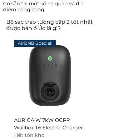
Có sẵn tại một số cơ quan và địa
điểm công cộng
Bộ sạc treo tường cấp 2 tốt nhất
được bán ở Úc là gì?
AirBNB Special!
AURIGA W 7kW OCPP
Stainless Steel Pedest
Wallbox 1.6 Electric Charger
Electric Car Chargers
Hết tồn kho
Giá
845,00 AU$