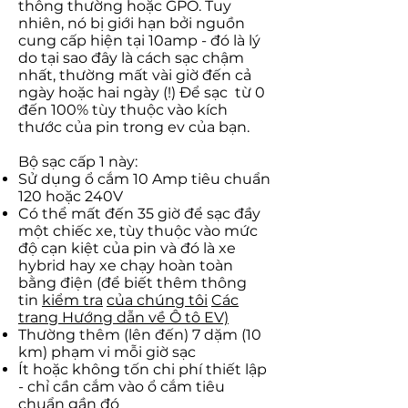
thông thường hoặc GPO. Tuy
nhiên, nó bị giới hạn bởi nguồn
cung cấp hiện tại 10amp - đó là lý
do tại sao đây là cách sạc chậm
nhất, thường mất vài giờ đến cả
ngày hoặc hai ngày (!) Để sạc
từ 0
đến 100% tùy thuộc vào kích
thước của pin trong ev của bạn.
Bộ sạc cấp 1 này:
Sử dụng ổ cắm 10 Amp tiêu chuẩn
120 hoặc 240V
Có thể mất đến 35 giờ để sạc đầy
một chiếc xe, tùy thuộc vào mức
độ cạn kiệt của pin và đó là xe
hybrid hay xe chạy hoàn toàn
bằng điện (để biết thêm thông
tin
kiểm tra
của chúng tôi
Các
trang Hướng dẫn về Ô tô EV)
Thường thêm (lên đến) 7 dặm (10
km) phạm vi mỗi giờ sạc
Ít hoặc không tốn chi phí thiết lập
- chỉ cần cắm vào ổ cắm tiêu
chuẩn gần đó