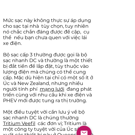
Mức sạc này không thực sự áp dụng
cho sạc tại nhà
tùy chọn, tuy nhiên
nó chắc chắn đáng được đề cập,
cụ
thể
nếu bạn chưa quen với việc lái
xe điện.
Bộ sạc cấp 3 thường được gọi là bộ
sạc nhanh DC và thường là một thiết
bị đắt tiền để lắp đặt, tùy thuộc vào
lượng điện mà chúng có thể cung
cấp. Mặc dù hiện tại chỉ có một số ít ở
Úc và New Zealand, nhưng nhiều
người tính phí
mạng lưới
đang phát
triển cùng với nhu cầu khi xe điện và
PHEV mới được tung ra thị trường.
Một điều tuyệt vời cần lưu ý về bộ
sạc nhanh DC là chúng thường
Tritium Veefil
các đơn vị; Tritium là
một công ty tuyệt vời của Úc sản
xuất các thiết bị này ở Queensland và