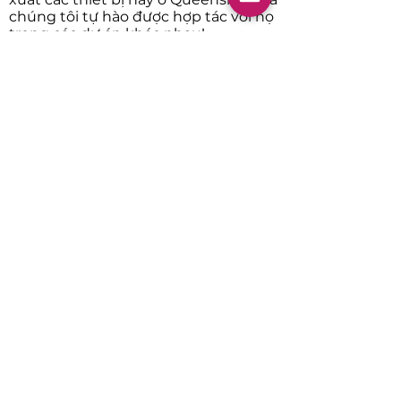
chúng tôi tự hào được hợp tác với họ
trong các dự án khác nhau!
Cấp 3
bộ sạc:
Có thể sạc từ 20 đến 350kW
Lấy
dưới một giờ, đôi khi chỉ là 15
phút
để sạc một chiếc xe, tùy thuộc
vào mức độ cạn kiệt của pin và đó là
xe hybrid hay xe chạy hoàn toàn
bằng điện
Thường tăng thêm phạm vi lên tới
70km mỗi giờ được sạc
Chỉ có thể truy cập thông qua một
trang web,
ứng dụng hoặc thẻ RFID
Có sẵn tại các trang web công cộng
và có thể được tìm thấy qua
PlugShare