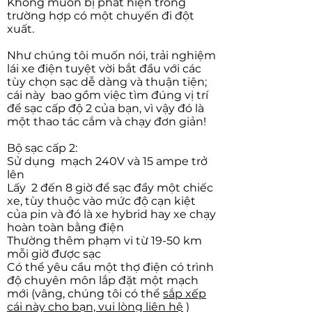
Không muốn bị phát hiện trong
trường hợp có một chuyến đi đột
xuất.
Như chúng tôi muốn nói, trải nghiệm
lái xe điện tuyệt vời bắt đầu với các
tùy chọn sạc dễ dàng và thuận tiện;
cái này
bao gồm việc tìm đúng vị trí
để sạc cấp độ 2 của bạn, vì vậy đó là
một thao tác cắm và chạy đơn giản!
Bộ sạc cấp 2:
Sử dụng
mạch 240V và 15 ampe trở
lên
Lấy
2 đến 8 giờ để sạc đầy một chiếc
xe, tùy thuộc vào mức độ cạn kiệt
của pin và đó là xe hybrid hay xe chạy
hoàn toàn bằng điện
Thường thêm phạm vi từ 19-50 km
mỗi giờ được sạc
Có thể yêu cầu một thợ điện có trình
độ chuyên môn lắp đặt một mạch
mới (vâng, chúng tôi có thể
sắp xếp
cái này cho bạn, vui lòng liên hệ
)