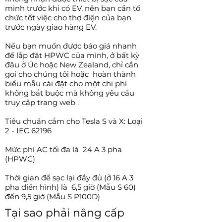
mình trước khi có EV, nên bạn cần tổ
chức tốt việc cho thợ điện của bạn
trước ngày giao hàng EV.
Nếu bạn muốn được báo giá nhanh
để lắp đặt HPWC của mình, ở bất kỳ
đâu ở Úc hoặc New Zealand, chỉ cần
gọi cho chúng tôi hoặc
hoàn thành
biểu mẫu cài đặt cho một chi phí
không bắt buộc mà không yêu cầu
truy cập trang web
.
Tiêu chuẩn cắm cho Tesla S và X: Loại
2 - IEC 62196
Mức phí AC tối đa là
24 A 3 pha
(HPWC)
Thời gian để sạc lại đầy đủ (ở 16 A 3
pha điển hình) là
6,5 giờ (Mẫu S 60)
đến 9,5 giờ (Mẫu S P100D)
Tại sao phải nâng cấp