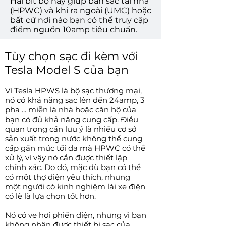
Hai bit bộ này giúp bạn sạc tại nhà
(HPWC) và khi ra ngoài (UMC) hoặc
bất cứ nơi nào bạn có thể truy cập
điểm nguồn 10amp tiêu chuẩn.
Tùy chọn sạc đi kèm với
Tesla Model S của bạn
Vì Tesla HPWS là bộ sạc thương mại,
nó có khả năng sạc lên đến 24amp, 3
pha ... miễn là nhà hoặc căn hộ của
bạn có đủ khả năng cung cấp. Điều
quan trọng cần lưu ý là nhiều cơ sở
sản xuất trong nước không thể cung
cấp gần mức tối đa mà HPWC có thể
xử lý, vì vậy nó cần được thiết lập
chính xác. Do đó, mặc dù bạn có thể
có một thợ điện yêu thích, nhưng
một người có kinh nghiệm lái xe điện
có lẽ là lựa chọn tốt hơn.
Nó có vẻ hơi phiến diện, nhưng vì bạn
không nhận được thiết bị sạc của