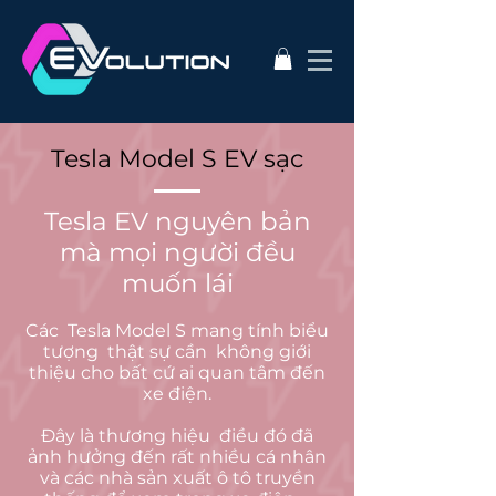
Tesla Model S EV sạc
Tesla EV nguyên bản
mà mọi người đều
muốn lái
Các
Tesla Model S mang tính biểu
tượng
thật sự cần
không giới
thiệu cho bất cứ ai quan tâm đến
xe điện.
Đây là thương hiệu
điều đó đã
ảnh hưởng đến rất nhiều cá nhân
và các nhà sản xuất ô tô truyền