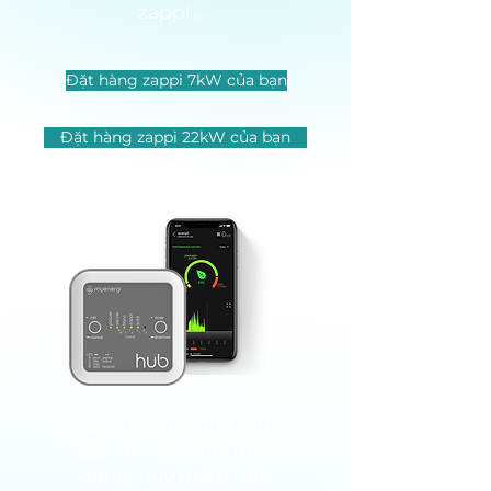
zappi ...
​
Đặt hàng zappi 7kW của bạn
Đặt hàng zappi 22kW của bạn
$ 175
... để theo dõi quá trình
sạc của bạn qua ứng
dụng, hãy thêm một