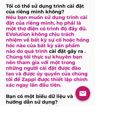
Tôi có thể sử dụng trình cài đặt
của riêng mình không?
Nếu bạn muốn sử dụng trình cài
đặt của riêng mình, họ phải là
một thợ điện có trình độ đầy đủ.
EVolution
không chịu trách
nhiệm về bất kỳ sự cố hoặc hỏng
hóc nào của bất kỳ sản phẩm
nào do
quá trình
cài đặt gây ra
.
Chúng tôi thực sự khuyên bạn
nên tham gia với một trong
những người cài đặt được đào
tạo và được ủy quyền của chúng
tôi để Zappi được thiết lập chính
xác ngay lần đầu tiên.
Bạn có một biểu dữ liệu và
hướng dẫn sử dụng?
Vui lòng tải xuống biểu
dữ liệu tại
đây
và
hướng dẫn sử dụng tại đây
.
Zappi có hoàn toàn tuân thủ các
tiêu chuẩn về điện và an toàn