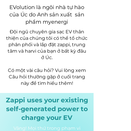
EVolution là ngôi nhà tự hào
của Úc do Anh sản xuất sản
phẩm myenergi
Đội ngũ chuyên gia sạc EV thân
thiện của chúng tôi có thể tổ chức
phân phối và lắp đặt zappi, trung
tâm và harvi của bạn ở bất kỳ đâu
ở Úc.
Có một vài câu hỏi? Vui lòng xem
Câu hỏi thường gặp ở cuối trang
này để tìm hiểu thêm!
Zappi uses your existing
self-generated power to
charge your EV
Vâng! Mọi thứ trong phạm vi