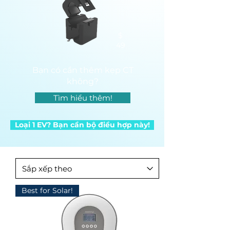
$
49
Bạn có cần thêm kẹp CT
không?
Tìm hiểu thêm!
Loại 1 EV? Bạn cần bộ điều hợp này!
Best for Solar!