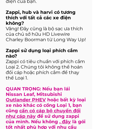
điện của bạn.
Zappi, hub và harvi có tương
thích với tất cả các xe điện
không?
Vâng! Đây cũng là bộ sạc ưa thích
của chủ sở hữu HD Livewire
Charley Boorman từ Long Way Up!
Zappi sử dụng loại phích cắm
nào?
Zappi có tiêu chuẩn với phích cắm
Loại 2. Chúng tôi không thể hoán
đổi cáp hoặc phích cắm để thay
thế Loại 1.
QUAN TRỌNG: Nếu bạn lái
Nissan Leaf, Mitsubishi
Outlander PHEV
hoặc bất kỳ loại
xe nào khác có cổng Loại 1, bạn
cũng
cần có cáp bộ chuyển đổi
như cáp này
để sử dụng zappi
của mình. Nếu không
, đây
là gói
tốt nhất phù hợp với nhu cầu