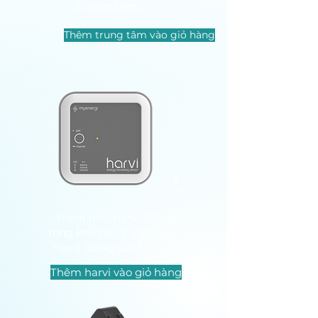
trung tâm ...
Thêm trung tâm vào giỏ hàng
$
175
... thêm một harvi để mở
rộng khả năng giám sát
năng lượng của bạn ...
Thêm harvi vào giỏ hàng