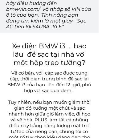
hãy điều hướng đến
bmwvin.com/
và nhập số VIN của
ô tô của bạn.
Tính năng bạn
đang tìm kiếm là một giây
"Sạc
AC tiện lợi S4U8A -KLE"
Xe điện BMW i3 ... bao
lâu để sạc tại nhà với
một hộp treo tường?
Về cơ bản, với
cáp sạc được cung
cấp, thời gian trung bình để sạc lại
BMW i3 của bạn
lên đến 12
giờ, phù
hợp với sạc qua đêm.
Tuy nhiên, nếu bạn muốn giảm thời
gian đó xuống một chút và sạc
nhanh hơn giữa giờ làm việc, đi học
và về nhà, PLUS làm tất cả những
điều này bằng năng lượng mặt trời
tự tạo của riêng bạn, chúng tôi có
một số tùy chọn kiểu dáng đẹp cho