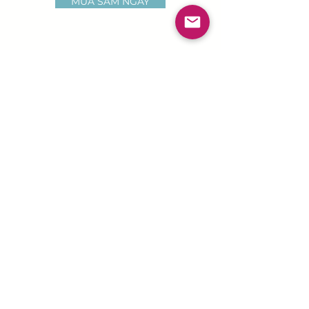
MUA SẮM NGAY
Gói sạc EV
SẠC CÔNG CỘNG
Nạp tiền mọi lúc mọi nơi với bộ sạc
di động trong khởi động.
MUA SẮM NGAY