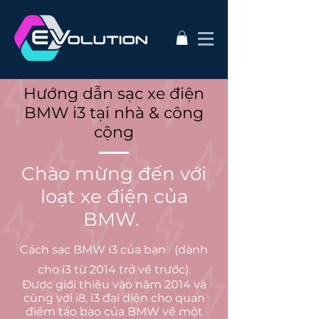
Hướng dẫn sạc xe điện
BMW i3 tại nhà & công
cộng
Chào mừng đến với
loạt xe điện của
BMW.
Cách sạc BMW i3 của bạn
(dành
cho i3 từ 2014 trở về trước).
Được giới thiệu vào năm 2014 và
cùng với i8, i3 đại diện cho quan
điểm táo bạo của BMW về một