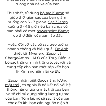
tường nhà để xe của bạn.
Thứ nhất, sử dụng
bộ sạc 15 amp
sẽ
giúp thời gian sạc của bạn giảm
xuống còn 5 - 7 giờ và
Sạc 32amp
xuống 3 - 4,5
giờ; nếu bạn chưa có,
bạn phải có một
powerpoint 15amp
do thợ điện của bạn lắp đặt.
Hoặc, đối với các bộ sạc treo tường
nhanh chóng và hiệu quả,
Do Anh
thiết kế
Myenergi Zappi
và
ChargeAmps HALO của Thụy Điển là
bộ sạc thông minh trông tuyệt vời
và
cung cấp cho bạn một sắp xếp hợp
lý
Kinh nghiệm lái xe EV.
Zappi nhận biết được năng lượng
mặt trời
, có nghĩa là nó kết nối với hệ
thống năng lượng mặt trời của bạn
và sẽ chỉ sử dụng năng lượng tự tạo
của bạn. Tóm lại, nó sẽ sạc i3 của bạn
cho đến khi bạn cần nguồn điện ở