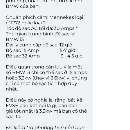
phù hợp, hoặc
cụ thể
bộ sạc cho
BMW của bạn.
Chuẩn phích cắm: Mennekes loại 1
/ J1772 hoặc loại 2
Tốc độ sạc AC tối đa: 30 Amps *
Thời gian trung bình để sạc lại
BMW i3
Đại lý cung cấp bộ sạc
12 giờ
Bộ sạc 15 Amp
5-7 giờ
Bộ sạc 32 Amp
3 - 4,5 giờ
Điều quan trọng cần lưu ý là một
số BMW i3 chỉ có thể sạc ở 15 amps
hoặc 3,3kw (thay vì 6,6kw) vì chúng
chỉ có một bộ sạc tích hợp duy
nhất.
Điều này có nghĩa là
rằng, bất kể
EVSE bạn kết nối là gì, bạn đánh
giá tốt nhất là 3,3kw mà bạn có thể
sạc
tại.
Để kiểm tra phương tiện của bạn,