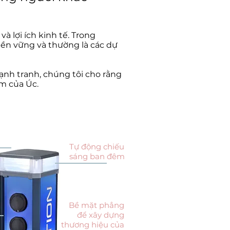
 lợi ích kinh tế. Trong
ền vững và thường là các dự
cạnh tranh, chúng tôi cho rằng
m của Úc.
Tự động chiếu
sáng ban đêm
Bề mặt phẳng
để xây dựng
thương hiệu của