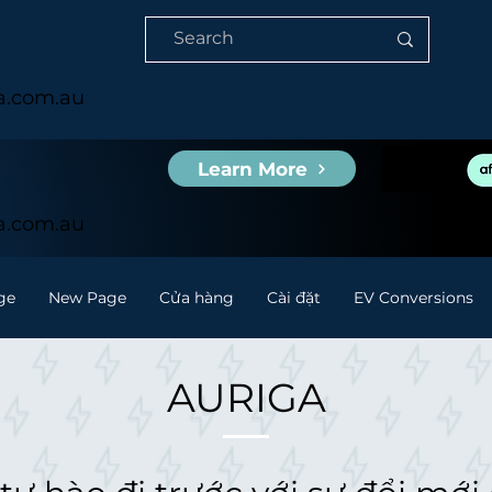
ia.com.au
Learn More
ia.com.au
ge
New Page
Cửa hàng
Cài đặt
EV Conversions
AURIGA