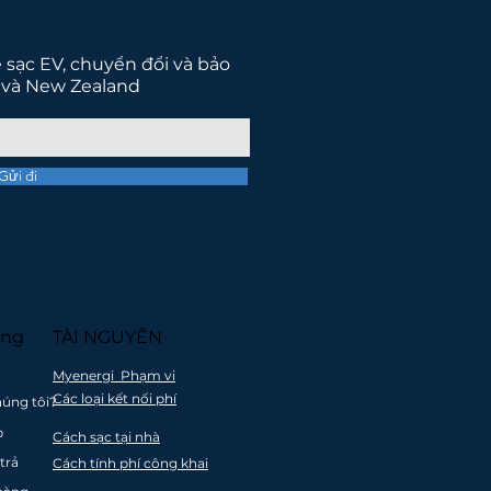
ề sạc EV, chuyển đổi và bảo
 và New Zealand
Gửi đi
o một tương lai tốt
ờng
TÀI NGUYÊN
Myenergi Phạm vi
Các loại kết nối phí
húng tôi?
n hỗ
Tất cả các sản
p
Cách sạc tại nhà
ương
phẩm được tái
trả
Cách tính phí công khai
ụ EV
chế thông qua
rình
một quan hệ đối