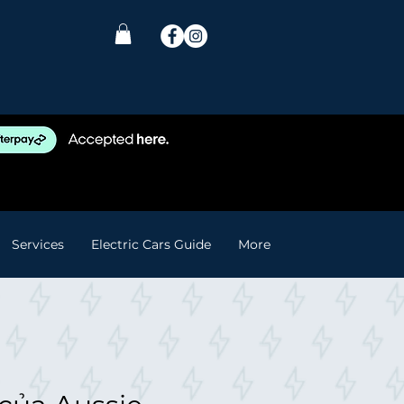
Services
Electric Cars Guide
More