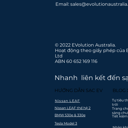
Email:
sales@evolutionaustralia
© 2022 EVolution Australia.
Hoạt động theo giấy phép của 
Ltd
ABN 60 652 169 116
Chúng tôi tin tưởn
Nhanh liên kết đến s
HƯỚNG DẪN SẠC EV
BLOG
Tự tiêu 
Nissan LEAF
trời
Nissan LEAF thế hệ 2
Vận chuyển
Trang ch
Bảo hiểm lắ
sàng chư
nhanh chóng
BMW 530e & 330e
Tiết kiệ
quốc gia Ú
và miễn phí
New Zeal
Tesla Model 3
đến Úc
Nhập khẩ