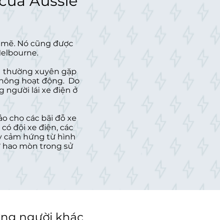
 của Aussie
h mẽ. Nó cũng được
Melbourne.
có thường xuyên gặp
c không hoạt động. Do
 người lái xe điện ở
o cho các bãi đỗ xe
có đội xe điện, các
ấy cảm hứng từ hình
ự hao mòn trong sử
ững người khác