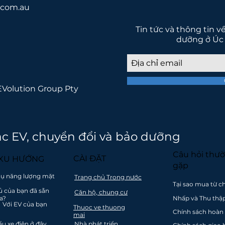
.com.au
Tin tức và thông tin v
dưỡng ở Úc
EVolution Group Pty
g vào giao thông phát thải thấp ch
đẹp hơn
ạc EV, chuyển đổi và bảo dưỡng
Câu hỏi thư
CÀI ĐẶT
 XU HƯỚNG
gặp
thụ năng lượng mặt
Trang chủ Trong nước
Tại sao mua từ c
ủ của bạn đã sẵn
Căn hộ, chung cư
p đặt
Tuân thủ đổi mới và
Gói thanh toán
Thân thiệ
a?
Nhấp và Thu thậ
m Với EV của bạn
c và
an toàn
không lãi suất
trợ địa ph
Thuoc ve thuong
Chính sách hoàn 
and
Công ty thuộc sở
khi mua hàng
& Dịch v
mai
u xe điện ở đây
hữu của Úc
Nhà phát triển
trên $ 1000
cho các t