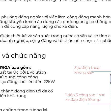
a phương đồng nghĩa với việc làm, cộng đồng mạnh hơn và
ũng khuyến khích áp dụng các phương án giao thông b
uan để cung cấp năng lượng cho xe điện.
 được thiết kế và sản xuất trong nước có sẵn và có tính 
 doanh nghiệp, cộng đồng và tổ chức nên chọn sản phẩ
ế và chức năng
URIGA bao gồm:
Sạc điện thoại
uất tại Úc bởi EVolution
không dây
 sử dụng công cộng
sạc đồng thời lên đến 22kW
 thành dòng điện tối đa cố
1 đến 3 cổng sạc + sạc
điện khả dụng
xe đạp điện 10amp
 chứng trong tương lai