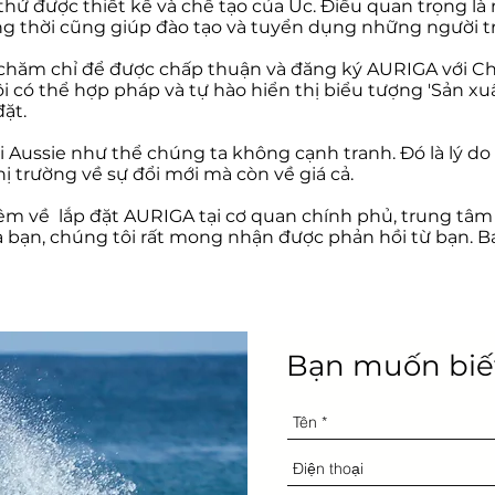
hứ được thiết kế và chế tạo của Úc. Điều quan trọng là
g thời cũng giúp đào tạo và tuyển dụng những người tr
 chăm chỉ để được chấp thuận và đăng ký AURIGA với Chi
i có thể hợp pháp và tự hào hiển thị biểu tượng 'Sản xu
đặt.
i Aussie như thể chúng ta không cạnh tranh. Đó là lý do
 trường về sự đổi mới mà còn về giá cả.
hêm về
lắp đặt AURIGA tại cơ quan chính phủ, trung tâ
 bạn, chúng tôi rất mong nhận được phản hồi từ bạn. B
Bạn muốn biế