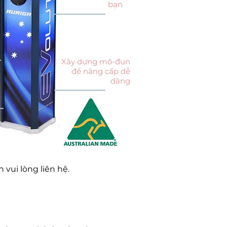
bạn
Xây dựng mô-đun
để nâng cấp dễ
dàng
n vui lòng liên hệ.