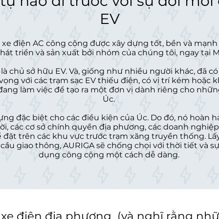
tự hào đi trước với sự đổi mới
EV
c xe điện AC công cộng được xây dựng tốt, bền và mạn
phát triển và sản xuất bởi nhóm của chúng tôi, ngay tại 
 là chủ sở hữu EV. Và, giống như nhiều người khác, đã 
 vọng với các trạm sạc EV thiếu điện, có vị trí kém hoặ
 đang làm việc để tạo ra một đơn vị dành riêng cho những
Úc.
g đặc biệt cho các điều kiện của Úc. Do đó, nó hoàn hả
ời, các cơ sở chính quyền địa phương, các doanh nghiệp 
 đặt trên các khu vực trước trạm xăng truyền thống. L
ầu giao thông, AURIGA sẽ chống chọi với thời tiết và s
dụng công cộng một cách dễ dàng.
c xe điện địa phương (và nghĩ rằng nh