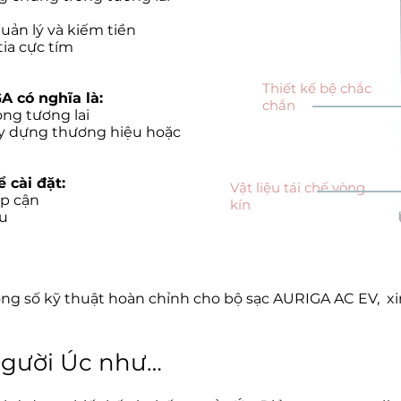
uản lý và kiếm tiền
ia cực tím
Thiết kế bệ chắc
 có nghĩa là:
chắn
ng tương lai
ây dựng thương hiệu hoặc
 cài đặt:
Vật liệu tái chế vòng
ếp cận
kín
au
ng số kỹ thuật hoàn chỉnh cho
bộ sạc AURIGA AC EV,
xi
người Úc như…