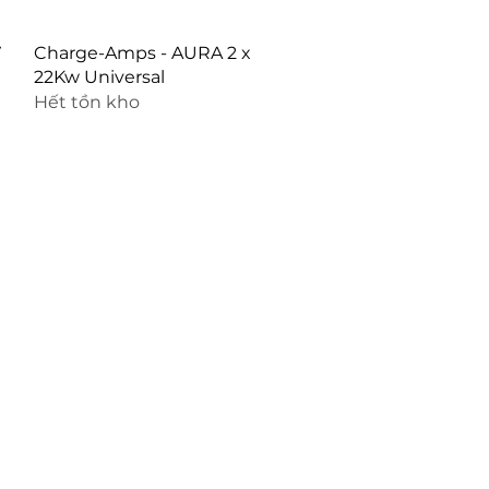
Xem nhanh
V
Charge-Amps - AURA 2 x
22Kw Universal
Hết tồn kho