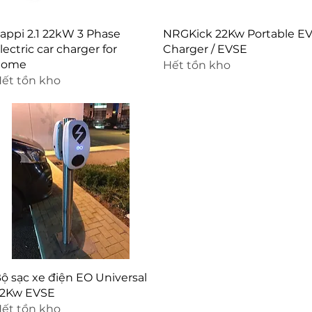
Xem nhanh
Xem nhanh
appi 2.1 22kW 3 Phase
NRGKick 22Kw Portable E
lectric car charger for
Charger / EVSE
home
Hết tồn kho
ết tồn kho
Xem nhanh
ộ sạc xe điện EO Universal
2Kw EVSE
ết tồn kho