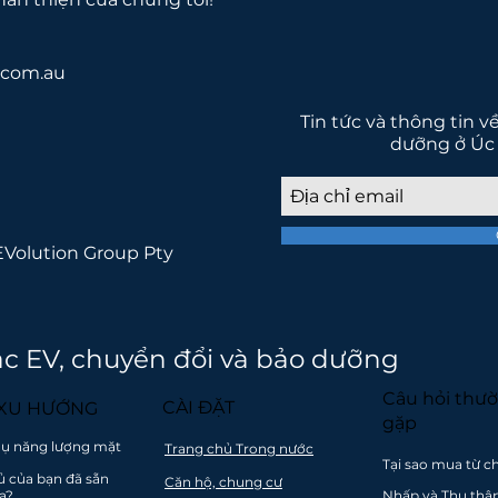
.com.au
Tin tức và thông tin v
dưỡng ở Úc
EVolution Group Pty
g vào giao thông phát thải thấp ch
đẹp hơn
ạc EV, chuyển đổi và bảo dưỡng
Câu hỏi thư
CÀI ĐẶT
 XU HƯỚNG
gặp
thụ năng lượng mặt
Trang chủ Trong nước
Tại sao mua từ c
ủ của bạn đã sẵn
Căn hộ, chung cư
p đặt
Tuân thủ đổi mới và
Gói thanh toán
Thân thiệ
a?
Nhấp và Thu thậ