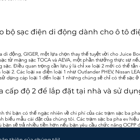
 bộ sạc điện di động dành cho ô tô điệ
 di động, GIGER, một lựa chọn thay thế tuyệt vời cho Juice B
 sạc từ mạng sạc TOCA và AEVA, một phần thưởng thực sự nế
sạc. Điều quan trọng cần lưu ý là chỉ xe loại 2 mới có thể tận
 loại 2. Các loại xe điện loại 1 như Outlander PHEV, Nissan LEA
ử dụng cáp loại 1 đến loại 1 nhưng chúng sẽ chỉ có thể sạc ở
ha cấp độ 2 để lắp đặt tại nhà và sử d
h thì bạn có thể ngạc nhiên về chi phí của các trạm sạc ba pha
ành biểu mẫu cài đặt của chúng tôi. Các trạm sạc ba pha ev hiệ
bạn sẽ trả nhiều tiền hơn nếu bạn yêu cầu chức năng OCPP đư
thân thiện của chúng tôi!