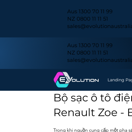
Aus 1300 70 11 99
NZ 0800 11 11 51
sales@evolutionaustral
Aus 1300 70 11 99
NZ 0800 11 11 51
sales@evolutionaustral
Landing Pa
Bộ sạc ô tô đi
Renault Zoe - 
Trong khi nguồn cung cấp một pha s