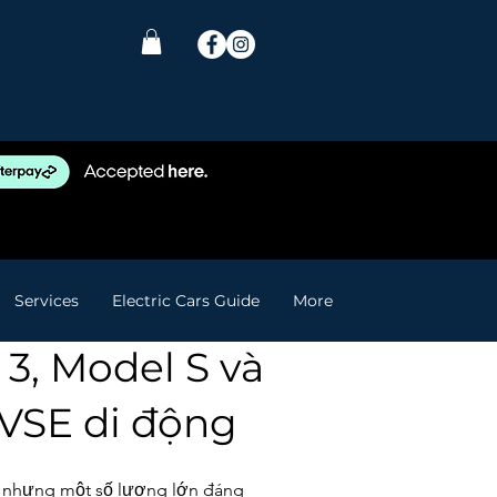
Services
Electric Cars Guide
More
 3, Model S và
EVSE di động
, nhưng một số lượng lớn đáng