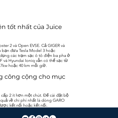
n tốt nhất của Juice
ooster 2 và Open EVSE. Cả GIGER và
u bạn đưa Tesla Model 3 hoặc
 dụng các trạm sạc ô tô điện ba pha ở
F và Hyundai Ioniq vẫn có thể sạc từ
 7kw hoặc 40 km mỗi giờ.
ụng công cộng cho mục
 cấp 2 ít hơn một chút. Để cài đặt bộ
u quả về chi phí nhất là dòng GARO
ợc kết nối hoặc kết nối.