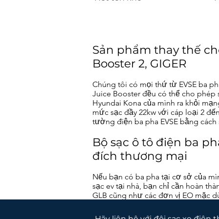
Sản phẩm thay thế cho
Booster 2, GIGER
Chúng tôi có mọi thứ từ EVSE ba pha
Juice Booster đều có thể cho phép
Hyundai Kona của mình ra khỏi mạng 
mức sạc đầy 22kw với cáp loại 2 đến
tường điện ba pha EVSE bằng cách s
Bộ sạc ô tô điện ba p
đích thương mại
Nếu bạn có ba pha tại cơ sở của mìn
sạc ev tại nhà, bạn chỉ cần hoàn th
GLB cũng như các đơn vị EO mặc dù 
Hãy liên hệ với đội sạc xe điện 