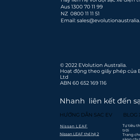
Aus 1300 70 11 99
NZ
0800 11 11 51
Email:
sales@evolutionaustralia
© 2022 EVolution Australia.
Hoạt động theo giấy phép của 
Ltd
ABN 60 652 169 116
Chúng tôi tin tưởn
Nhanh liên kết đến s
HƯỚNG DẪN SẠC EV
BLOG
Tự tiêu 
Nissan LEAF
trời
Nissan LEAF thế hệ 2
Vận chuyển
Trang ch
Bảo hiểm lắ
sàng chư