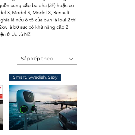
nguồn cung cấp ba pha (3P) hoặc có
del 3, Model S, Model X, Renault
ĩa là nếu ô tô của bạn là loại 2 thì
2kw là bộ sạc có khả năng cấp 2
iện ở Úc và NZ.
Sắp xếp theo
Smart, Swedish, Sexy