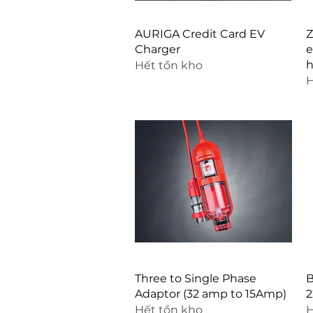
Xem nhanh
AURIGA Credit Card EV
Z
Charger
e
Hết tồn kho
H
Xem nhanh
Three to Single Phase
B
Adaptor (32 amp to 15Amp)
2
Hết tồn kho
H