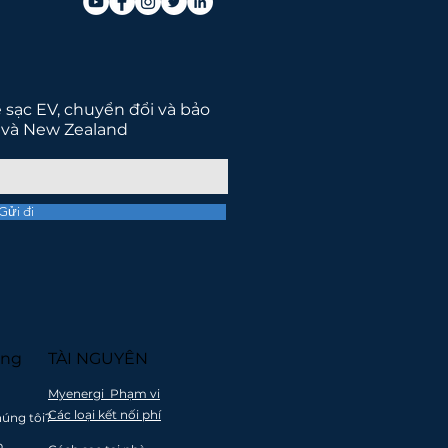
ề sạc EV, chuyển đổi và bảo
 và New Zealand
Gửi đi
o một tương lai tốt
ờng
TÀI NGUYÊN
Myenergi Phạm vi
Các loại kết nối phí
húng tôi?
n hỗ
Tất cả các sản
p