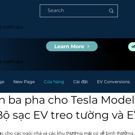
ia.com.au
Learn More
ia.com.au
ge
New Page
Cửa hàng
Cài đặt
EV Conversions
ện ba pha cho Tesla Model
Bộ sạc EV treo tường và 
ạc cho các ngôi nhà và các khu thương mại có vẻ bình thường