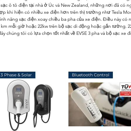
bộ sạc ô tô điện tại nhà ở Úc và New Zealand, những nơi đã có 
hợp khi hiện có nhiều xe điện hơn trên thị trường như Tesla Mo
ính năng sạc điện xoay chiều ba pha của xe điện. Điều này có ngh
0 km mỗi giờ hoặc 22kw trên bộ sạc di động hoặc gắn tường. 2
 đây chúng tôi có lựa chọn tốt nhất về EVSE 3 pha và bộ sạc xe đ
3 Phase & Solar
Bluetooth Control