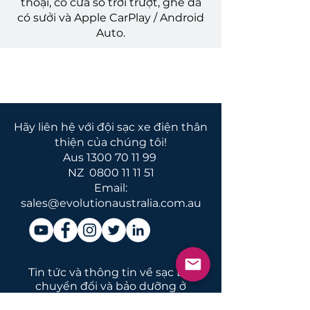
thoại, có cửa sổ trời trượt, ghế da
có sưởi và Apple CarPlay / Android
Auto.
Hãy liên hệ với đội sạc xe điện thân
thiện của chúng tôi!
Aus
1300 70 11 99
NZ
0800 11 11 51
Email:
sales@evolutionaustralia.com.au
Tin tức và thông tin về sạc EV,
chuyển đổi và bảo dưỡng ở
Úc và New Zealand