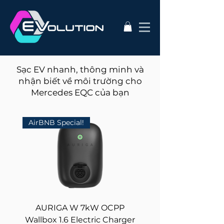
Sạc EV nhanh, thông minh và
nhận biết về môi trường cho
Mercedes EQC của bạn
AirBNB Special!
AURIGA W 7kW OCPP
Stainless Steel Pedes
Wallbox 1.6 Electric Charger
Electric Car Char