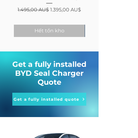
Giá thông thường
Giá bán rẻ
1.495,00 AU$
1.395,00 AU$
Hết tồn kho
Thêm vào giỏ h
Get a fully installed
BYD Seal Charger
Quote
Get a fully installed quote