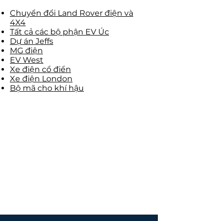
Chuyển đổi Land Rover điện và
4X4
Tất cả các bộ phận EV Úc
Dự án Jeffs
MG điện
EV West
Xe điện cổ điển
Xe điện London
Bộ mã cho khí hậu