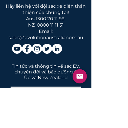
Hãy liên hệ với đội sạc xe điện thân
thiện của chúng tôi!
Aus
1300 70 11 99
NZ
0800 11 11 51
Email:
sales@evolutionaustralia.com.au
Tin tức và thông tin về sạc EV,
chuyển đổi và bảo dưỡng ở
Úc và New Zealand
Gửi đi
CÀI ĐẶT
Trang chủ Trong nước