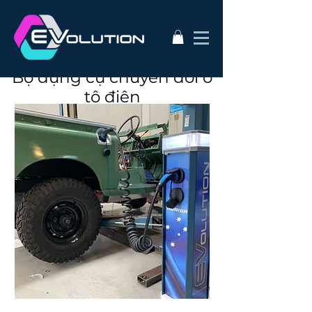
Bộ dụng cụ chuyển đổi ô
tô điện