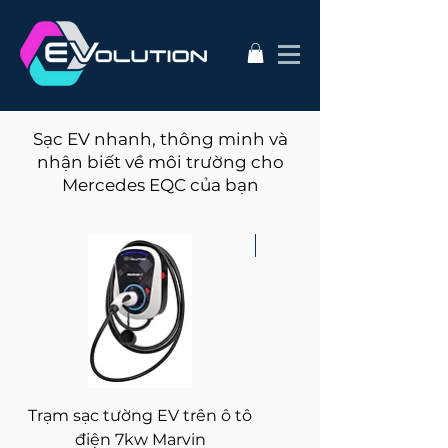
Sạc EV nhanh, thông minh và
nhận biết về môi trường cho
Mercedes EQC của bạn
Best for Solar!
Trạm sạc tường EV trên ô tô
Zappi - 7kW Electric 
điện 7kw Marvin
Charger Tethered wi