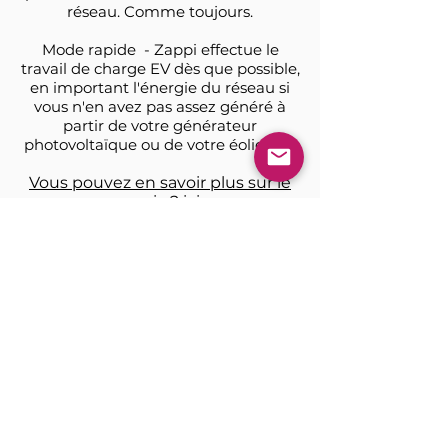
réseau. Comme toujours.
Mode rapide - Zappi effectue le
travail de charge EV dès que possible,
en important l'énergie du réseau si
vous n'en avez pas assez généré à
partir de votre générateur
photovoltaïque ou de votre éolienne.
Vous pouvez en savoir plus sur le
zappi v2 ici
.
Puis-je effectuer une mise à jour
du firmware ?
Pour mettre à jour le firmware de
votre zappi, veuillez suivre ces
instructions sur le site myenergi -
https://myenergi.com/updating-
your-firmware/
Où puis-je trouver des
informations supplémentaires ?
Veuillez visiter le site Web de