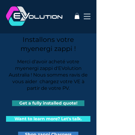
Installons votre
myenergi zappi !
Merci d'avoir acheté votre
myenergi zappi d'EVolution
Australia ! Nous sommes ravis de
vous aider chargez votre VE à
partir de votre PV.
Get a fully installed quote!
Want to learn more? Let's talk.
Shop zappi Chargers