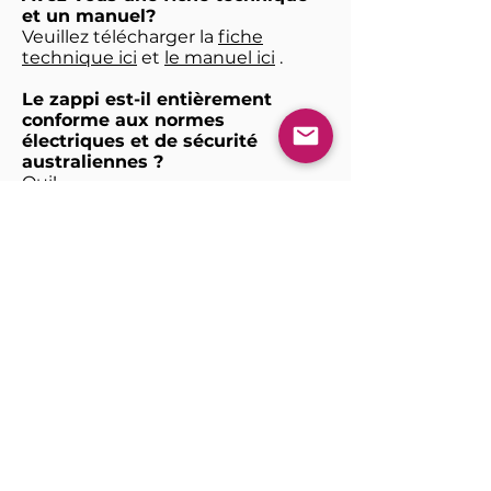
et un manuel?
Veuillez télécharger la
fiche
technique ici
et
le manuel ici
.
Le zappi est-il entièrement
conforme aux normes
électriques et de sécurité
australiennes ?
Oui!
Le zappi fonctionnera-t-il avec
une alimentation biphasée ?
Oui, mais vous devrez faire appel à
un installateur agréé pour le
configurer pour vous.
Le zappi fonctionnera-t-il avec
des systèmes solaires hors
réseau ?
Oui, mais veuillez contacter notre
équipe pour en discuter.
Combien de pinces CT sont