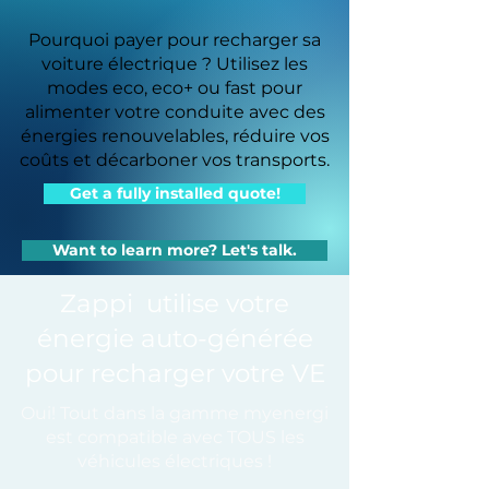
Pourquoi payer pour recharger sa
voiture électrique ? Utilisez les
modes eco, eco+ ou fast pour
alimenter votre conduite avec des
énergies renouvelables, réduire vos
coûts et décarboner vos transports.
Get a fully installed quote!
Want to learn more? Let's talk.
Zappi utilise votre
énergie auto-générée
pour recharger votre VE
Oui! Tout dans la gamme myenergi
est compatible avec TOUS les
véhicules électriques !