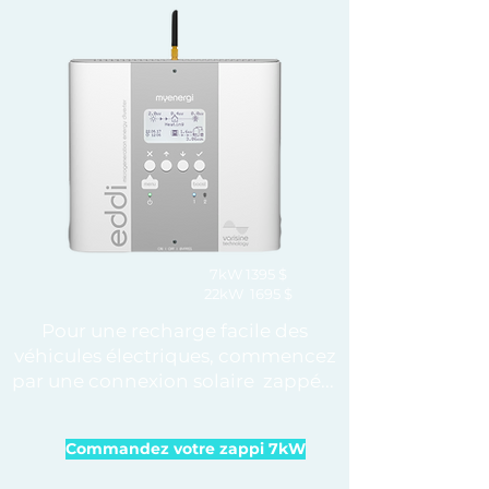
7kW 1395 $
22kW
1695 $
Pour une recharge facile des
véhicules électriques, commencez
par une connexion solaire
zappé...
​
Commandez votre zappi 7kW