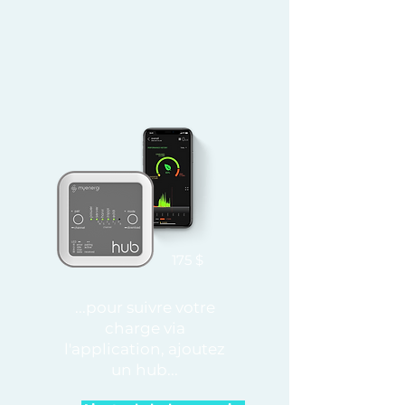
175 $
...pour suivre votre
charge via
l'application, ajoutez
un hub...