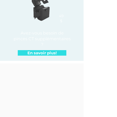
49
$
Avez-vous besoin de
pinces CT supplémentaires
?
En savoir plus!