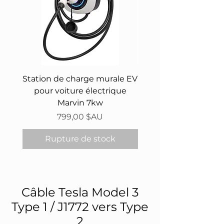
Station de charge murale EV
Zappi - 7kW Electri
pour voiture électrique
Charger Tethered 
Marvin 7kw
Prix
799,00 $AU
Rupture de stock
Rupture de sto
Câble Tesla Model 3
Type 1 / J1772 vers Type
2