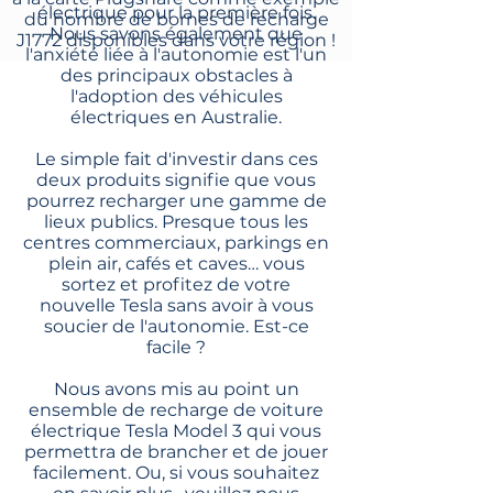
électrique pour la première fois.
du nombre de bornes de recharge
Nous savons également que
J1772 disponibles dans votre région !
l'anxiété liée à l'autonomie est l'un
des principaux obstacles à
l'adoption des véhicules
électriques en Australie.
Le simple fait d'investir dans ces
deux produits signifie que vous
pourrez recharger une gamme de
lieux publics. Presque tous les
centres commerciaux, parkings en
plein air, cafés et caves… vous
sortez et profitez de votre
nouvelle Tesla sans avoir à vous
soucier de l'autonomie. Est-ce
facile ?
Nous avons mis au point un
ensemble de recharge de voiture
électrique Tesla Model 3 qui vous
permettra de brancher et de jouer
facilement. Ou, si vous souhaitez