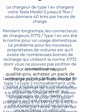
Le chargeur de type 1 ev chargera
votre Tesla Model 3 jusqu'à 7kw /
vous donnera 40 kms par heure de
charge.
Pendant longtemps, les connecteurs
de chargeurs J1772 / Type 1 ev ont été
la norme pour un usage domestique.
Le problème pour les nouveaux
propriétaires de voitures est qu'il
existe de nombreuses bornes de
recharge qui utilisent la norme J1772
dont vous ne pouvez pas profiter de
Pour un meilleur rapport
manière native.
qualité-prix, achetez un pack de
La réponse est ce câble de charge de
recharge publique Tesla Model 3
type 1 à type 2 incroyablement utile.
Grâce à notre propre conduite de
Cela vous permet de vous connecter
véhicules électriques et aux
à la station de charge J1772 ; insérez
témoignages de nos clients, nous
simplement la prise J1772 pour
savons qu'il est important d'avoir
charger jusqu'à 7,6 kW ou 30 à 40 km
une expérience positive lorsque
d'autonomie par heure. Jetez un œil
vous achetez un véhicule
à la carte Plugshare comme exemple