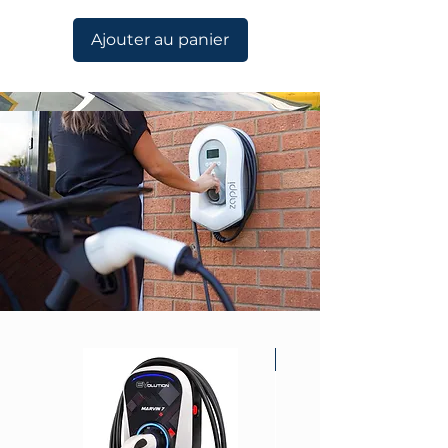
Ajouter au panier
Best for Solar!