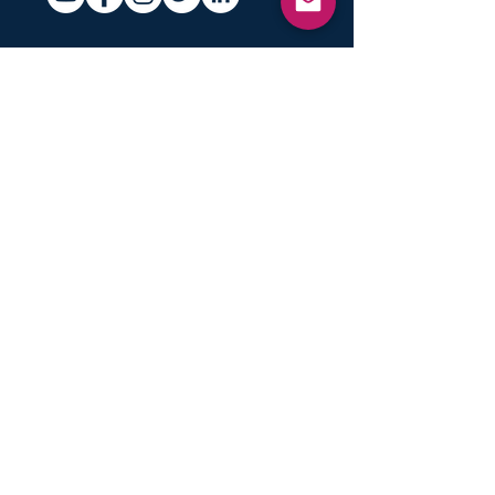
Nouvelles et informations sur
la recharge, les conversions et
l'entretien des véhicules
électriques en Australie et en
Nouvelle-Zélande
Nous faire parvenir
INSTALLATIONS
Accueil Domestique
Appartement
Commercial
Développeurs
Options matérielles
Gouvernement / conseil