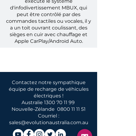
exécute le système
d'infodivertissement MBUX, qui
peut être contrôlé par des
commandes tactiles ou vocales, il y
a un toit ouvrant coulissant, des
sièges en cuir avec chauffage et
Apple CarPlay/Android Auto.
Contactez notre sympathique
équipe de recharge de véhicules
électriques !
Australie
1300 70 11 99
Nouvelle-Zélande
0800 11 11 51
Courriel :
sales@evolutionaustralia.com.au