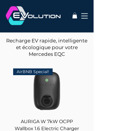
Recharge EV rapide, intelligente
et écologique pour votre
Mercedes EQC
AirBNB Special!
AURIGA W 7kW OCPP
Stainless Steel Pedes
Wallbox 1.6 Electric Charger
Electric Car Char