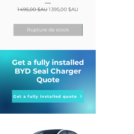
Prix original
Prix promotionnel
1 495,00 $AU
1 395,00 $AU
Rupture de stock
Get a fully installed
BYD Seal Charger
Quote
Get a fully installed quote