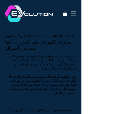
سوف تقوم EVolution بتثبيت شاحن
سيارتك الكهربائي في المنزل ... أينما
كنت في أستراليا
قم بتركيب شاحن سيارة كهربائي أنيق وسريع في المنزل
أينما كنت في أستراليا أو نيوزيلندا. لدينا أفضل منتجات
شاحن EV لأي سيارة كهربائية ، من نيسان ليف إلى
هيونداي كونا أو تسلا موديل 3.
تعني تغطيتنا الوطنية أنه يمكننا ترتيب التثبيت لك في أي
مكان في أستراليا. وباعتبارنا سائقي سيارات كهربائية ،
فإننا نعلم مدى سهولة الحياة عندما يكون لديك إمكانية
الوصول إلى سيارة كهربائية سريعة وسهلة وذكية وآمنة
الشحن في المنزل.
ستستخدم صندوق شحن أو كابل شحن EV كل يوم - غالبًا