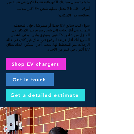
ما يتم توصيل سيارتك الكهربائية عندما تكون في عجلة من
أمرك - فلماذا لا تجعل عملية شحن EV أكثر سلاسة
وسلاسة قدر الإمكان؟
سواء كنت سائق EV جديدًا أو متمرسًا ، فإن المحصلة
النهائية هي أنك بحاجة إلى شحن سريع قدر الإمكان في
المنزل من شاحن EV قوي وموثوق وآمن.
يعني الشحن
السريع أنك أقل عرضة للوقوع في نطاق غير كافٍ في حالة
الرحلات غير المخطط لها. بمعنى آخر ، سيكون لديك نطاق
EV أكبر ، في كثير من الأحيان.
Shop EV chargers
Get in touch
Get a detailed estimate