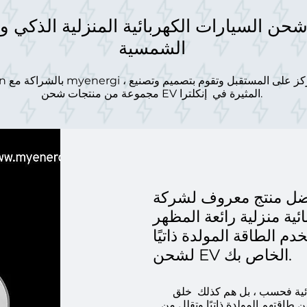
 شحن السيارات الكهربائية المنزلية الذكي 
الشمسية
مجموعة من منتجات شحن EV المثيرة في إنكلترا.
منتج معروف لشركة myenergi هو zappi ، وهو
ة منزلية رائعة المظهر
 الطاقة المولدة ذاتيًا
لشحن EV الخاص بك.
ئية فحسب ، بل هم كذلك خلق
 طاقتهم المولدة ذاتيًا وتقلل من