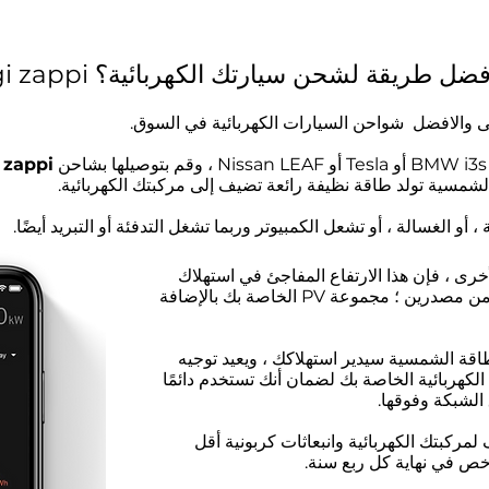
اذا يعتبر جهاز myenergi zappi أفضل طريقة لشحن سيارتك الكهربائية؟
 والافضل شواحن السيارات الكهربائية في السوق.
zappi
ا
مسية تولد طاقة نظيفة رائعة تضيف إلى مركبتك الكهربائية.
، أو الغسالة ، أو تشعل الكمبيوتر وربما تشغل التدفئة أو التبريد أيضًا.
خرى ، فإن هذا الارتفاع المفاجئ في استهلاك
الطاقة يعني سحب طاقة إضافية من مصدرين ؛ مجموعة PV الخاصة بك بالإضافة
قة الشمسية سيدير استهلاكك ، ويعيد توجيه
لكهربائية الخاصة بك لضمان أنك تستخدم دائمًا
 الشبكة وفوقها.
لمركبتك الكهربائية وانبعاثات كربونية أقل
أرخص في نهاية كل ربع سنة.