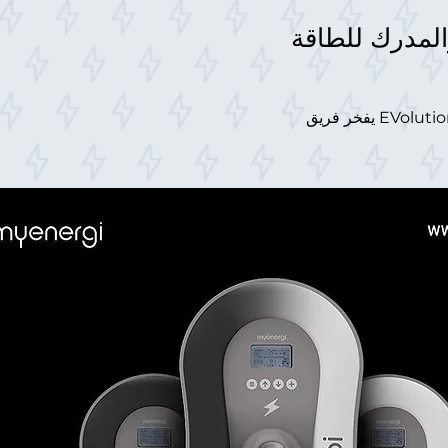
والمدرك للطاقة
يفخر فريق EVolution بالشراكة مع myenergi ، وهي شركة مبتكرة تركز على المستقبل وتقوم بتصميم وتصنيع