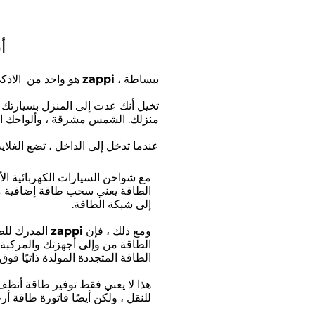
لم
ببساطة ،
zappi
هو واحد من الاذكى
تخيل أنك عدت إلى المنزل بسيارتك BMW i3s أو Tesla أو Nissan LEAF ، وقم بتوصيلها بشاحن
منزلك. الشمس مشرقة ، وألواحك الش
عندما تدخل إلى الداخل ، تضع الغلاية 
مع شواحن السيارات الكهربائية الأ
إلى شبكة الطاقة.
ومع ذلك ، فإن
zappi
المدرك للطا
الطاقة من وإلى أجهزتك والمركبة ا
الطاقة المتجددة المولدة ذاتيًا فوق
هذا لا يعني فقط توفير طاقة أنظف 
للنقل ، ولكن أيضًا فاتورة طاقة 