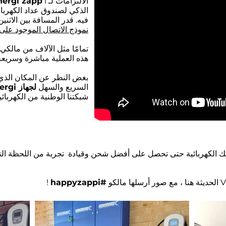
الالتزامات لـ
ergi zapp
الذكي لصندوق عداد الكهرباء
فيه. قدر المسافة بين الاثنين
نموذج الاتصال الموجود على 
تمامًا مثل الآلاف من مالكي 
هذه العملية مباشرة وسريعة
بغض النظر عن المكان الذي ت
السريع والسهل
لجهاز myenergi
شبكتنا الوطنية من الكهربائي
تك الكهربائية حتى تحصل على أفضل شحن وقيادة تجربة من اللحظة الت
الحديثة هنا ، مع صور أرسلها مالكو
#happyzappi
!