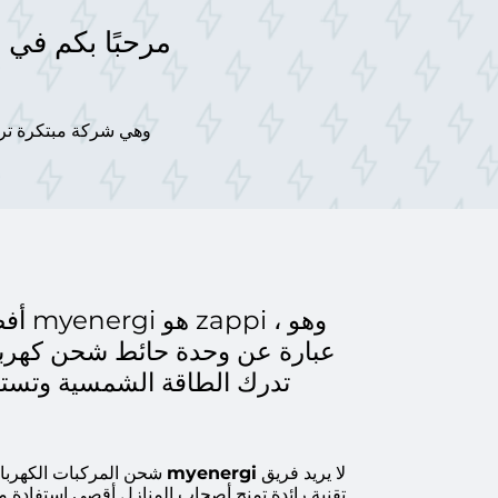
​مرحبًا بكم في
أفضل 
عبارة عن وحدة حائط شحن كهربائي
تدرك الطاقة الشمسية وتستخدم
​لا يريد فريق
myenergi
شحن المركبات الكهربا
تقنية رائدة تمنح أصحاب المنازل أقصى استفادة من