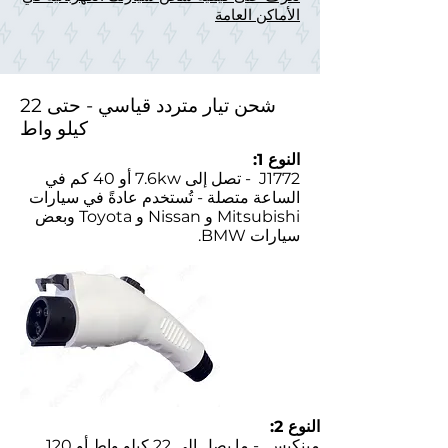
الأماكن العامة
شحن تيار متردد قياسي - حتى 22
كيلو واط
النوع 1:
J1772
- تصل إلى 7.6kw أو 40 كم في
الساعة متصلة - تُستخدم عادةً في سيارات
Mitsubishi و Nissan و Toyota وبعض
سيارات BMW.
النوع 2:
مينكيس
- ما يصل إلى 22 كيلو واط أو 120