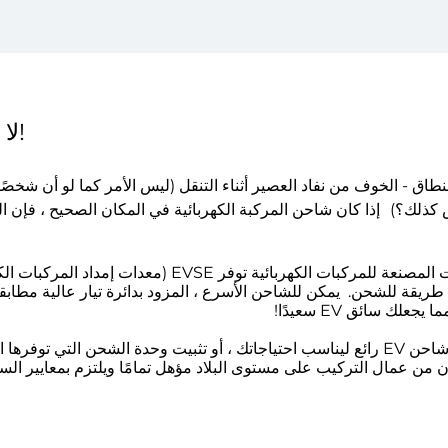
لا تقلق بشأن النطاق!
نطاق - الخوف من نفاد العصير أثناء التنقل (ليس الأمر كما لو أن شخص
س كذلك؟)
إذا كان شاحن المركبة الكهربائية في المكان الصحيح ، فإن ا
 طريقة للشحن.
يمكن للشاحن الأسرع ، المزود بدائرة تيار عالية مطابقة
يمكن لفريقنا توفير وتثبيت شاحن EV رائع ليناسب احتياجاتك ، أو تثبيت وحدة الشحن ال
ون من عمال التركيب على مستوى البلاد مؤهل تمامًا ويلتزم بمعايير السل