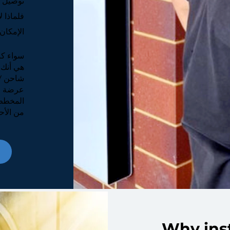
توصيل س
الإمكان
هي أنك 
شاحن EV قوي وموثوق وآمن.
عرضة لل
من الأحي
Why inst