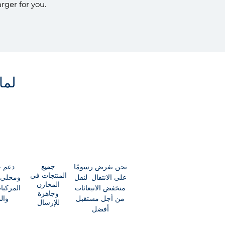
rger for you.
لما
جميع
نحن نفرض رسومًا
دعم خ
المنتجات في
على الانتقال لنقل
ومحلي 
المخازن
منخفض الانبعاثات
المركبا
وجاهزة
من أجل مستقبل
وال
للإرسال
أفضل