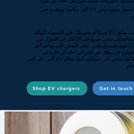
يارتك الكهربائية عندما تكون في عجلة من أمرك -
فلماذا لا تجعل عملية شحن EV أكثر سلاسة وسلاسة قدر
؟
سواء كنت سائق EV جديدًا أو متمرسًا ، فإن المحصلة النهائية
بحاجة إلى شحن سريع قدر الإمكان في المنزل من
يعني الشحن السريع أنك أقل
وقوع في نطاق غير كافٍ في حالة الرحلات غير
المخطط لها. بمعنى آخر ، سيكون لديك نطاق EV أكبر ، في كثير
ان.
Shop EV chargers
Get in touch