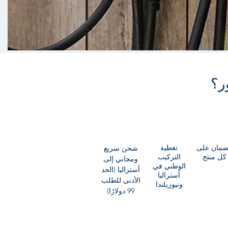
ر؟
ضمان على
تغطية
شحن سريع
كل منتج
التركيب
ومجاني إلى
الوطني في
أستراليا (الحد
أستراليا
الأدنى للطلب
ونيوزيلندا
99 دولارًا)