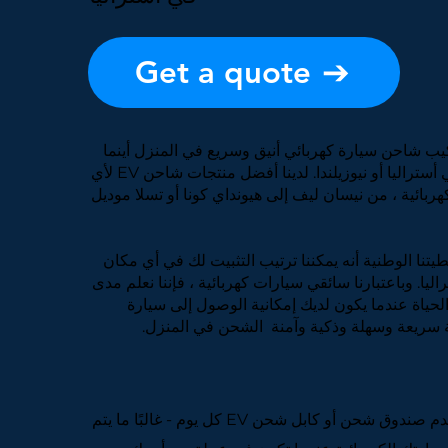
Get a quote
يب شاحن سيارة كهربائي أنيق وسريع في المنزل أينما
كنت في أستراليا أو نيوزيلندا. لدينا أفضل منتجات شاحن EV لأي
هربائية ، من نيسان ليف إلى هيونداي كونا أو تسلا موديل
يتنا الوطنية أنه يمكننا ترتيب التثبيت لك في أي مكان
ليا. وباعتبارنا سائقي سيارات كهربائية ، فإننا نعلم مدى
لحياة عندما يكون لديك إمكانية الوصول إلى سيارة
ة سريعة وسهلة وذكية وآمنة
الشحن في المنزل.
ستستخدم صندوق شحن أو كابل شحن EV كل يوم - غالبًا ما يتم