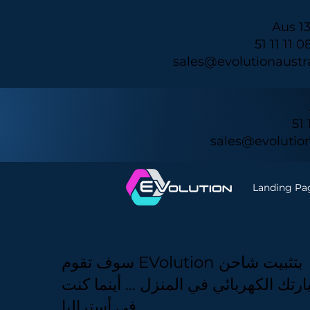
Aus 13
sales@evolutionaustr
sales@evolution
Landing Pa
سوف تقوم EVolution بتثبيت شاحن
رتك الكهربائي في المنزل ... أينما كنت
في أستراليا