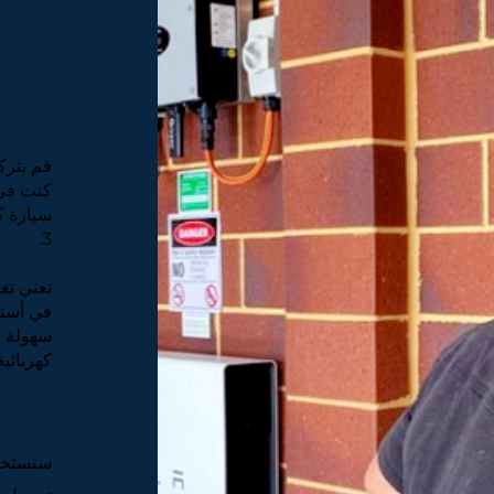
قم بترك
سيارة ك
3.
تعني تغط
في أسترا
سهولة ا
كهربائي