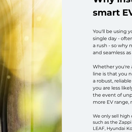
smart E
You'll be using 
single day - ofte
a rush - so why
and seamless as
Whether you're 
line is that you
a robust, reliab
you are less like
the event of unp
more EV range, 
We only sell high
such as the Zappi
LEAF, Hyundai Kon