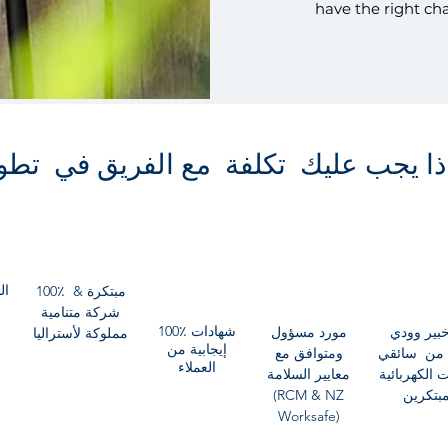
have the right cha
ذا يجب عليك تكلفة مع الفريق في تطو
ال
100٪ مبتكرة &
شركة متنامية
100٪ شهادات
بير وودي
مورد مسؤول
مملوكة لأستراليا
إيجابية من
من سائقي
ومتوافق مع
العملاء
ت الكهربائية
معايير السلامة
مبتكرين
(RCM & NZ
Worksafe)