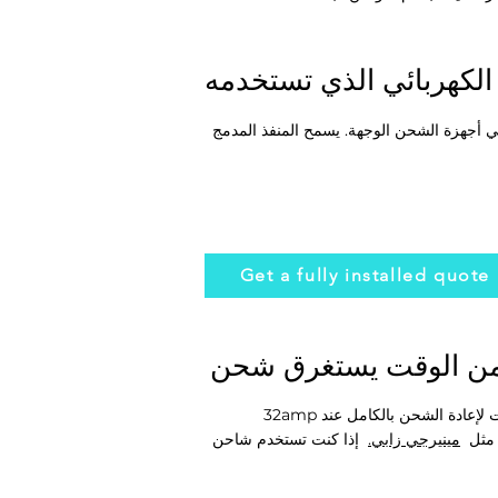
 يتم استخدامه عادةً في المنزل وفي أجهزة الشحن الوجهة. يسمح المنفذ المدمج
Get a fully installed quote
الحد الأقصى لمعدل شحن التيار المتردد هو 32 أمبير أو 7 كيلو وات أو 40 كم من النطاق المتصل بالساعة. حان الوقت لإعادة الشحن بالكامل عند 32amp
مثل
مينيرجي زابي.
إذا كنت تستخدم شاحن