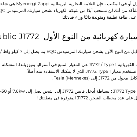
من أنك لن تنسحب أبدًا من شبكة الكهرباء لشحن سيارتك المرسيدس EQC - التعديل
ى طاقة نظيفة ومتولدة ذاتيًا وراء قيادتك!
ل بشحن سيارتك المرسيدس EQC بما يصل إلى 7 كيلو واط / يمنحك 40
لفترة طويلة ، كانت شواحن السيارات الكهربائية J1772 / Type 1 هي المعيار المتبع في أ
يمكنك الاستفادة منه أصلاً.
ابل محول من J1772 إلى Tesla (Mennekes)
.
شحن يصل إلى 7.6kw أو 30-40 كم من المدى في الساعة.