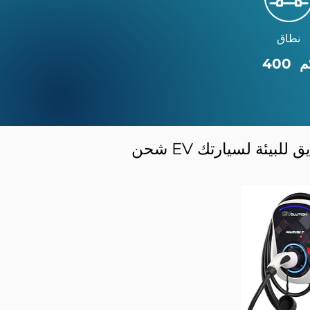
نطاق
4 كم