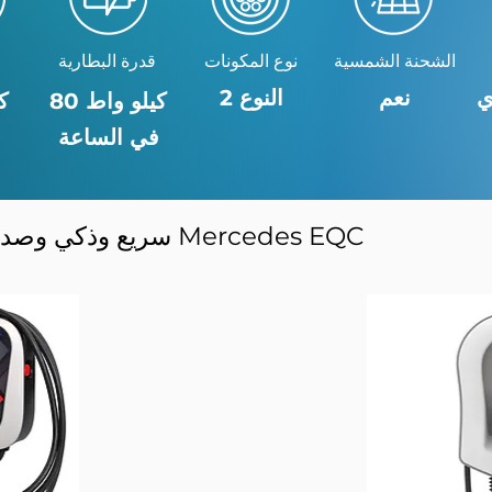
الشحنة الشمسية
نوع المكونات
قدرة البطارية
ي
نعم
النوع 2
80 كيلو واط
00
في الساعة
شحن EV سريع وذكي وصديق للبيئة لسيارتك Mercedes EQC