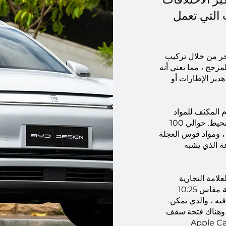
 التي تعمل
ر من خلال تركيب
زجج ، مما يعني أنه
دير الإطارات أو
 المكثف للمواد
المعاد تدويرها مثل البلاستيك قد تم تجريفه من المحيط. حوالي 100
 ، ومواد قوس العجلة
ة الذي يشبه
علامة التجارية
الفاخرة لمرسيدس. تعمل شاشة العرض المزدوجة مقاس 10.25
علومات والترفيه ، والذي يمكن
، وهناك فتحة سقف
ع تدفئة ، ونظام Apple CarPlay /