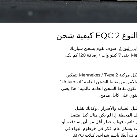
سوف تقوم بشحن سيارتك
Mercedes EQC حتى 7 كيلو وات / إضافة 120 كم لكل
كابل أساسي لكل مركبة Mennekes / Type 2 لتمكين
الشحن الآمن والآمن من نقاط الشحن العامة "Universal".
 تكون نقاط الشحن العامة عالمية ؛ هذا يعني
حتوي على كابل مدمج.
ليل الصيانة والأضرار ، وكذلك تقليل
لك المحطة. إذا لم يكن هناك كبل متصل
دائم ، فهناك خطر أقل من أن يتم دفعه أو
ه بشكل عام. فكر في خرطوم الهواء في
عرف أيضًا باسم شواحن كبلات BYO.