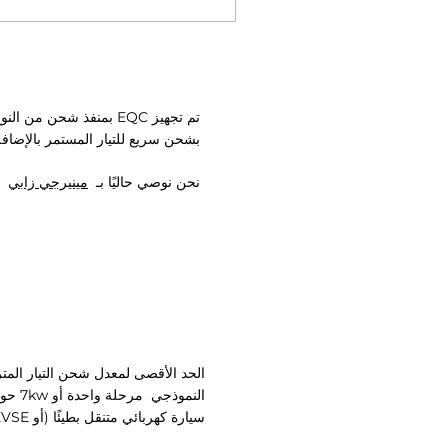
بشحن سريع للتيار المستمر بالإضافة
نحن نوصي حاليًا بـ
مينيرجي زابي
النموذجي
مرحلة واحدة أو 7kw حوالي 9 ساعات.
سيارة كهربائي متنقل بطيئًا (أو EVSE) ، فسيستغرق وقت الشحن ما يقرب من 32 ساعة!