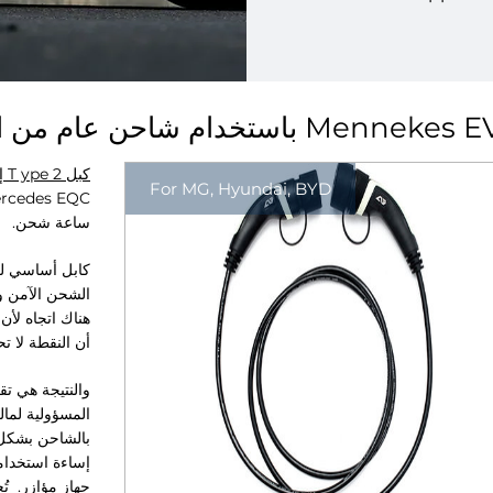
 شحن EQC باستخدام شاحن عام من النوع 2 Mennekes EV
كبل T ype 2 إلى النوع 2
For MG, Hyundai, BYD
ساعة شحن.
هناك اتجاه لأن
أن النقطة لا ت
والنتيجة هي تق
المسؤولية لما
بالشاحن بشكل 
إساءة استخدام
جهاز مؤازر.
تُ