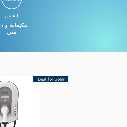
الشحن
مكيفات و د
سي
Best for Solar!