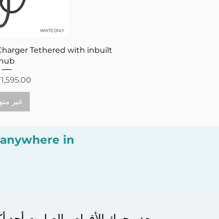
العرض ال
Charger Tethered with inbuilt
hub
السعر
غير متو
r anywhere in
يعد محرك الأقراص الصامت أحد أكب