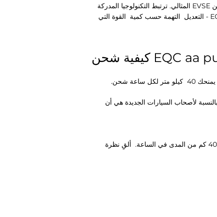
في المنزل أو في المكتب ، فإن العلامة التجارية البريطانية Myenergi Zappi هي شاحن EVSE المثالي. ترتبط التكنولوجيا المدركة
التهمة حسب كمية
القوة التي
كيلو متر لكل ساعة شحن.
ستراليا ونيوزيلندا. المشكلة بالنسبة لأصحاب السيارات الجديدة هي أن
ألقِ نظرة