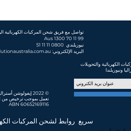
تواصل مع فريق شحن المركبات الكهربائية الود
Aus 1300 70 11 99
نيوزيلندي
0800 11 11 51
البريد الإلكتروني:
sales@evolutionaustralia.com.au
ات الكهربائية والتحويلات
يا ونيوزيلندا
© 2022 إيفولوشن أستراليا.
تعمل بموجب ترخيص من EVolution Group Pty Ltd
ABN 60652169116
 النقل منخفض الانبعاثات من أجل مستقب
سريع روابط لشحن المركبات الكهرب