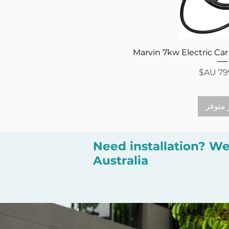
 السريع
Marvin 7kw Electric Ca
 متوفر
Need installation? We
Australia