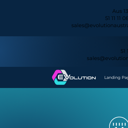
Aus 13
sales@evolutionaustr
sales@evolution
Landing Pa