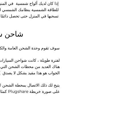
إذا كان لديك ألواح شمسية
للطاقة الشمسية بنظامك الشمسي للتأكد 
تسحبها في المنزل حتى تحصل دائمًا عل
كيفية شحن EQC aa public J1772 شاحن سيارة كهربائية من النوع الأول
سوف تقوم وحدة الشحن العامة والكابل من النوع الأو
هناك العديد من محطات الشحن التي تستخدم معيار J1772 Type 1 الذي لا 
الجواب هو هذا مفيد بشكل لا يصدق
ك
يتيح لك ذلك الاتصال بمحطة الشحن J1772 Type 1 ؛ ببساطة أدخل قابس J1772 إلى
على صورة خريطة Plugshare كمثال على عدد محطات الشحن J1772 المتوفرة في منطقتك!