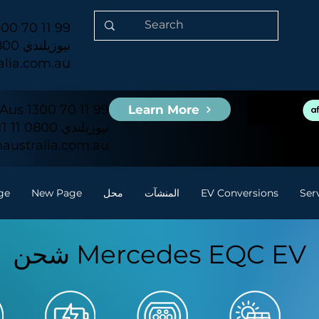
00 70 11 99
نيوزيلندي 0800 11 11 51
alia.com.au
Aus 1300 70 11 99
Learn More
نيوزيلندي 0800 11 11 51
australia.com.au
Ser
EV Conversions
المنشآت
محل
New Page
ge
شحن Mercedes EQC EV