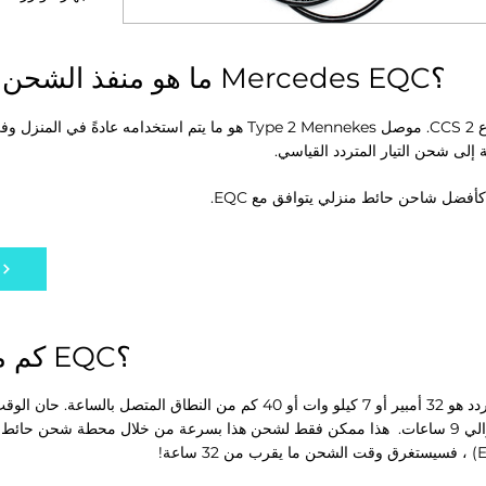
ما هو منفذ الشحن الكهربائي الذي تستخدمه Mercedes EQC؟
تم تجهيز EQC بمنفذ شحن من النوع 2 CCS. موصل Type 2 Mennekes هو ما
 إلى شحن التيار المتردد القياسي.
كأفضل شاحن حائط منزلي يتوافق مع EQC.
كم من الوقت يستغرق شحن EQC؟
هذا ممكن فقط لشحن هذا بسرعة من خلال محطة شحن حائط 