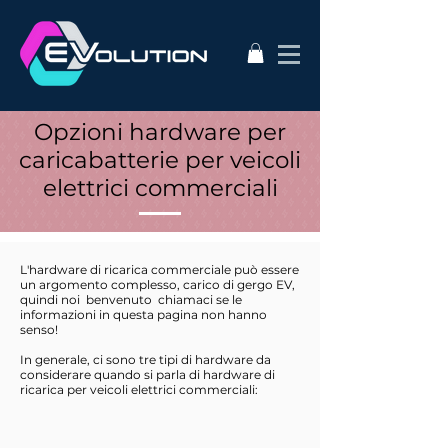
Opzioni hardware per
caricabatterie per veicoli
elettrici commerciali
L'hardware di ricarica commerciale può essere
un argomento complesso, carico di gergo EV,
quindi noi
benvenuto
chiamaci se le
informazioni in questa pagina non hanno
senso!
In generale, ci sono tre tipi di hardware da
considerare quando si parla di hardware di
ricarica per veicoli elettrici commerciali: