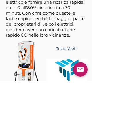
elettrico e fornire una ricarica rapida;
dallo 0 all'80% circa in circa 30
minuti. Con cifre come queste, è
facile capire perché la maggior parte
dei proprietari di veicoli elettrici
desidera avere un caricabatterie
rapido CC nelle loro vicinanze.
Trizio Veefil
PROFESSIONISTI:
- Il tipo di addebito più veloce
disponibile
- Ideale per le vie di transito
- Carta da disegno molto