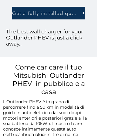
Get a fully installed quote
The best wall charger for your
Outlander PHEV is just a click
away..
For Nissan LEAF & Outlander
Come caricare il tuo
Mitsubishi Outlander
PHEV in pubblico e a
casa
L'Outlander PHEV è in grado di
percorrere fino a 50 km in modalità di
guida in auto elettrica dai suoi doppi
motori anteriori e posteriori grazie a
la
sua batteria da 10kWh. Il nostro team
conosce intimamente questa auto
elettrica ibrida plug-in; tre di noi ne