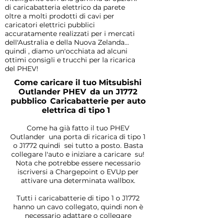
di caricabatteria elettrico da parete
oltre a molti prodotti di cavi per
caricatori elettrici pubblici
accuratamente realizzati per i mercati
dell'Australia e della Nuova Zelanda...
quindi , diamo un'occhiata ad alcuni
ottimi consigli e trucchi per la ricarica
del PHEV!
Come caricare il tuo Mitsubishi
Outlander PHEV
da un J1772
pubblico
Caricabatterie per auto
elettrica di tipo 1
Come ha già fatto il tuo PHEV
Outlander
una porta di ricarica di tipo 1
o J1772 quindi
sei tutto a posto. Basta
collegare l'auto e iniziare a caricare
su!
Nota che potrebbe essere necessario
iscriversi a Chargepoint o EVUp per
attivare una determinata wallbox.
Tutti i caricabatterie di tipo 1 o J1772
hanno un cavo collegato, quindi non è
necessario adattare o collegare