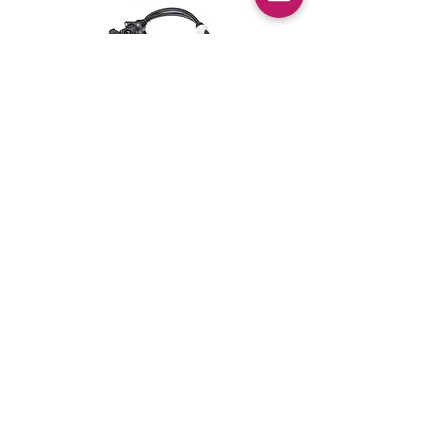
ACQUISTARE ORA
Prodotti per la ricarica di veicoli
elettrici che amiamo per te
Mitsubishi Outlander PHEV
Best for Solar!