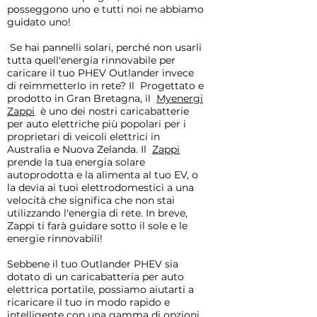
Caricabatterie portatile
Marvin 7kw Electri
posseggono uno e tutti noi ne abbiamo
tipo 1 J1772 EV (con
Charger EV Wall
guidato uno!
schermo) Fino a 10
​
Se hai pannelli solari, perché non usarli
ampere
tutta quell'energia rinnovabile per
caricare il tuo PHEV Outlander invece
Esaurito
di reimmetterlo in rete? Il
Progettato e
prodotto in Gran Bretagna, il
Myenergi
Zappi
è uno dei nostri caricabatterie
per auto elettriche più popolari per i
proprietari di veicoli elettrici in
Australia e Nuova Zelanda. Il
Zappi
prende la tua energia solare
autoprodotta e la alimenta al tuo EV, o
la devia ai tuoi elettrodomestici a una
velocità che significa che non stai
utilizzando l'energia di rete. In breve,
Zappi ti farà guidare sotto il sole e le
energie rinnovabili!
Sebbene il tuo Outlander PHEV sia
dotato di un caricabatteria per auto
elettrica portatile, possiamo aiutarti a
ricaricare il tuo in modo rapido e
intelligente con una gamma di opzioni