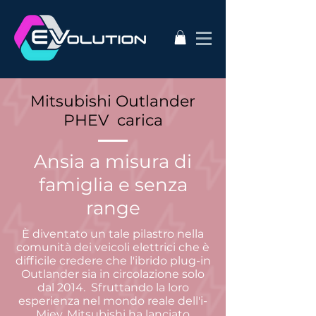
Mitsubishi Outlander
PHEV carica
Ansia a misura di
famiglia e senza
range
È diventato un tale pilastro nella
comunità dei veicoli elettrici che è
difficile credere che l'ibrido plug-in
Outlander sia in circolazione solo
dal 2014.
Sfruttando la loro
esperienza nel mondo reale dell'i-
Miev, Mitsubishi ha lanciato