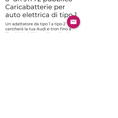
Caricabatterie per
auto elettrica di tipo 1
Un adattatore da tipo 1 a tipo 2
caricherà la tua Audi e-tron fino a
11kw / ti darà 50 km all'ora di carica.
Mentre universale Le stazioni di
ricarica di tipo 2 stanno diventando la
norma, ci sono ancora numerosi
punti di ricarica di tipo 1 in Australia e
Nuova Zelanda che utilizzano lo
standard J1772 che l'Audi e-tron non
può nativamente sfruttare. Quindi un
cavo adattatore da J1772 a Tesla
(Mennekes) è il cavo di ricarica
elettrico più adatto per il tuo e-tron.
Ciò consente di connettersi alle
stazioni di ricarica J1772; basta
inserire la spina J1772 per caricare
fino a 11kw o 50 km di autonomia