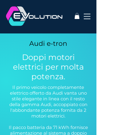
Audi e-tron
Doppi motori
elettrici per molta
potenza.
Il primo veicolo completamente
elettrico offerto da Audi vanta uno
stile elegante in linea con il resto
della gamma Audi, accoppiato con
l'abbondante potenza fornita da 2
motori elettrici.
Il pacco batteria da 71 kWh fornisce
alimentazione al sistema a doppio