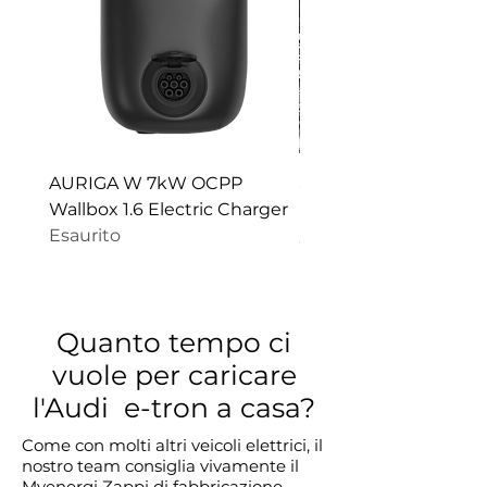
AURIGA W 7kW OCPP
Stainless Steel Pedest
Wallbox 1.6 Electric Charger
Electric Car Chargers
Esaurito
Prezzo
845,00 A$
Quanto tempo ci
vuole per caricare
l'Audi e-tron a casa?
Come con molti altri veicoli elettrici, il
nostro team consiglia vivamente il
Myenergi Zappi di fabbricazione