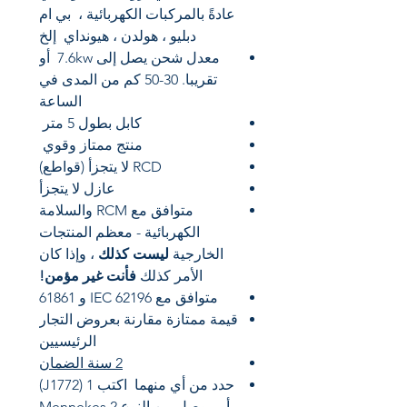
عادةً بالمركبات الكهربائية ،
بي ام
دبليو ،
هولدن ، هيونداي
إلخ
معدل شحن يصل إلى 7.6kw
أو
تقريبا. 30-50 كم من المدى في
الساعة
كابل بطول 5 متر
منتج ممتاز وقوي
RCD لا يتجزأ (قواطع)
عازل لا يتجزأ
متوافق مع RCM والسلامة
الكهربائية - معظم المنتجات
الخارجية
ليست كذلك
، وإذا كان
الأمر كذلك
فأنت غير مؤمن!
متوافق مع IEC 62196 و 61861
قيمة ممتازة مقارنة بعروض التجار
الرئيسيين
2 سنة الضمان
حدد من أي منهما
اكتب 1 (J1772)
أو موصل من النوع 2 Mennekes