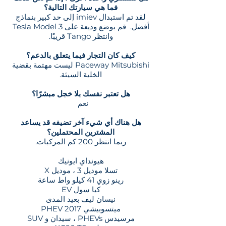
فما هي سيارتك التالية؟
لقد تم استبدال imiev إلى حد كبير بنماذج
أفضل.
قم بوضع وديعة على Tesla Model 3
وانتظر Tango قريبًا.
كيف كان التجار فيما يتعلق بالدعم؟
Paceway Mitsubishi ليست مهتمة بقضية
الخلية السيئة.
هل تعتبر نفسك بلا خجل مبشرًا؟
نعم
هل هناك أي شيء آخر تضيفه قد يساعد
المشترين المحتملين؟
ربما انتظر 200 كم المركبات.
هيونداي ايونيك
تسلا موديل 3 ، موديل X
رينو زوي 41 كيلو واط ساعة
كيا سول EV
نيسان ليف بعيد المدى
ميتسوبيشي PHEV 2017
مرسيدس PHEVs ، سيدان و SUV