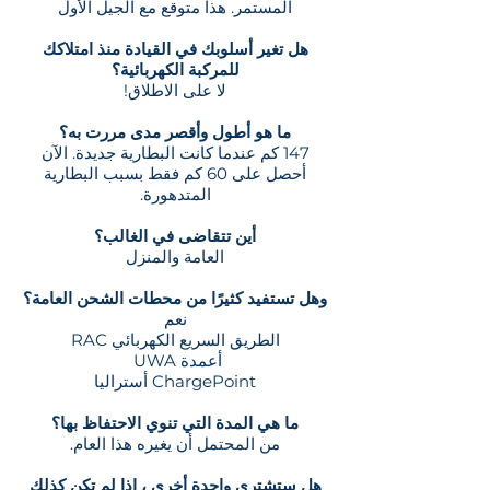
المستمر. هذا متوقع مع الجيل الأول
هل تغير أسلوبك في القيادة منذ امتلاكك
للمركبة الكهربائية؟
لا على الاطلاق!
ما هو أطول وأقصر مدى مررت به؟
147 كم عندما كانت البطارية جديدة. الآن
أحصل على 60 كم فقط بسبب البطارية
المتدهورة.
أين تتقاضى في الغالب؟
العامة والمنزل
وهل تستفيد كثيرًا من محطات الشحن العامة؟
نعم
الطريق السريع الكهربائي RAC
أعمدة UWA
ChargePoint أستراليا
ما هي المدة التي تنوي الاحتفاظ بها؟
من المحتمل أن يغيره هذا العام.
هل ستشتري واحدة أخرى ، إذا لم تكن كذلك