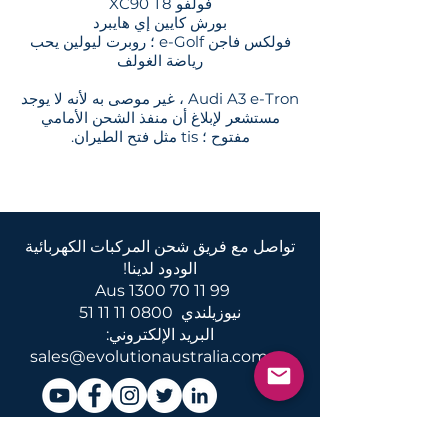
فولفو XC90 T8
بورش كايين إي هايبرد
فولكس فاجن e-Golf ؛ روبرت ليولين يحب
رياضة الغولف
Audi A3 e-Tron ، غير موصى به لأنه لا يوجد
مستشعر لإبلاغ أن منفذ الشحن الأمامي
مفتوح ؛ tis مثل فتح الطيران.
تواصل مع فريق شحن المركبات الكهربائية
الودود لدينا!
Aus
1300 70 11 99
نيوزيلندي
0800 11 11 51
البريد الإلكتروني:
sales@evolutionaustralia.com.au