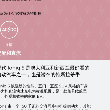
以及为什么
它被称为特斯拉
收费
交流和直流
现代 Ioniq 5 是澳大利亚和新西兰最好看的
电动汽车之一，也是潜在的特斯拉杀手
3 Phase & Solar
For MG, Hyunda
oniq 5 以强劲的性能、五门、五座 SUV 风格的车身
外壳和直流快速充电为标准配置，是一款兼具续航里
程、外观和效率的家庭 EV。
ona 由一个 150 千瓦的交流同步电机提供动力，其能