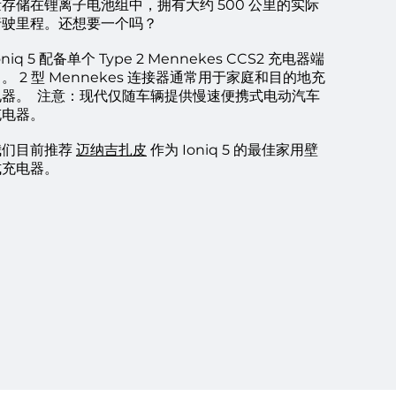
量存储在锂离子电池组中，拥有大约 500 公里的实际
行驶里程。还想要一个吗？
oniq 5 配备单个 Type 2 Mennekes CCS2 充电器端
。 2 型 Mennekes 连接器通常用于家庭和目的地充
电器。
注意：现代仅随车辆提供慢速便携式电动汽车
充电器。
快速瀏覽
快速
ic Car
Zappi 2.1 22kW 3 Phase electric
Type 2 to Typ
我们目前推荐
迈纳吉扎皮
作为 Ioniq 5 的最佳家用壁
h inbuilt
car charger for home
Charging Ca
式充电器。
價格
一般價格
AU$1,745.00
AU$265.00
無庫存
無