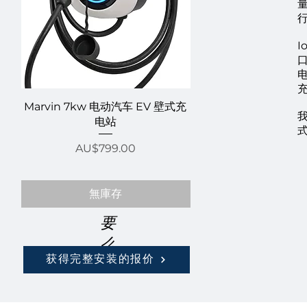
I
口
快速瀏覽
快速瀏覽
Marvin 7kw 电动汽车 EV 壁式充
Zappi - 7kW Electr
电站
Charger Tethered wit
hub
價格
AU$799.00
價格
AU$1,595.00
無庫存
無庫存
要
么
获得完整安装的报价