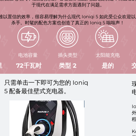
于现代在满足需求方面遇到了问题。
人难以置信的效率，很容易理解为什么现代 Ioniqi 5 如此受公众欢迎
杀手。时髦的配色方案也创造了真正的 Ioniq 5 嗡嗡声！
电池容量
插头类型
太阳能充电
里
72千瓦时
类型 2
是的
只需单击一下即可为您的 Ioniq
5 配备最佳壁式充电器。
Best for Solar!
I
K