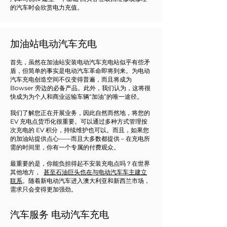
的汽车时会欣赏电力充值。
加油站电动汽车充电
首先，虽然在加油站安装电动汽车充电站似乎有些矛
盾，但简单的事实是电动汽车革命即将到来。为电动
汽车充电创造空间不仅变得普遍，而且将成为
Bowser 旁边的必备产品。此外，我们认为，这将很
快成为为个人和商业运输车辆“加油”的唯一途径。
我们了解您正在开展业务，因此自然而然地，将您的
EV 充电点货币化很重要。可以通过多种方式管理按
次充电的 EV 积分，持续维护也可以。而且，如果您
的加油站提供点心——而且大多数都提供
– 在充电所
需的时间里，你有一个专属的付费观众。
最重要的是，你能负担得起不安装充电点吗？在世界
其他地方，
甚至石油巨头也在与电动汽车车主建立
联系
。随着新电动汽车进入澳大利亚和新西兰市场，
需求只会变得更加强劲。
汽车服务 电动汽车充电