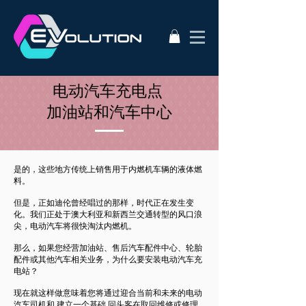
电动汽车充电点
加油站和汽车中心
是的，这些地方传统上销售用于内燃机车辆的液体燃
料。
但是，正如迪伦曾经唱过的那样，时代正在发生变
化。我们正处于澳大利亚和新西兰交通转型的风口浪
尖，电动汽车将很快淘汰内燃机。
那么，如果您经营加油站、售后汽车配件中心、轮胎
配件或其他汽车相关业务，为什么要安装电动汽车充
电站？
现在就这样做意味着您将通过迎合当前和未来的电动
汽车司机和
建立一个基础
回头客在取回维修或修理