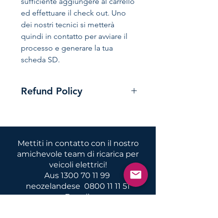
sufficiente aggiungere al carrello
ed effettuare il check out. Uno
dei nostri tecnici si metterà
quindi in contatto per avviare il
processo e generare la tua
scheda SD.
Refund Policy
Customer is reponsible for
selecting the correct product for
their model Leaf and providing
Mettiti in contatto con il nostro
pertinent information about
amichevole team di ricarica per
current status of their imported
veicoli elettrici!
car. This includes advising if any
Aus
1300 70 11 99
menus are already in English
neozelandese
0800 11 11 51
Please check the image shown
E-mail:
for correct model & spec.
sales@evolutionaustralia.com.au
Conversions do not apply to the