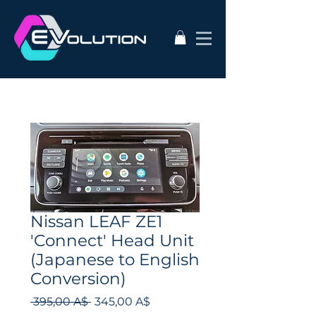
Nissan LEAF ZE1
'Connect' Head Unit
(Japanese to English
Conversion)
Prezzo
Prezzo
 395,00 A$ 
345,00 A$