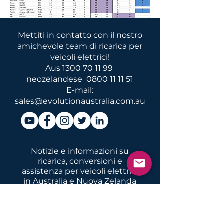
Mettiti in contatto con il nostro
amichevole team di ricarica per
veicoli elettrici!
Aus
1300 70 11 99
neozelandese
0800 11 11 51
E-mail:
sales@evolutionaustralia.com.au
Notizie e informazioni su
ricarica, conversioni e
assistenza per veicoli elettrici
in Australia e Nuova Zelanda
Invia