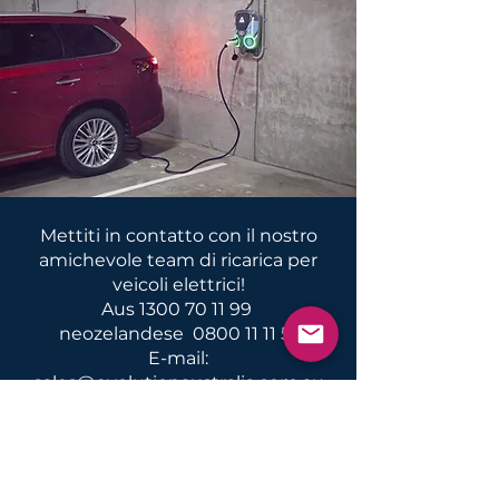
Mettiti in contatto con il nostro
amichevole team di ricarica per
veicoli elettrici!
Aus
1300 70 11 99
neozelandese
0800 11 11 51
E-mail:
sales@evolutionaustralia.com.au
Notizie e informazioni su