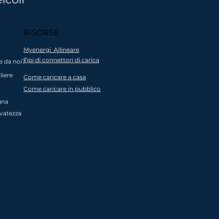
ole
Tutti i prodotti
RISORSE
ocale
sono riciclati
a per
attraverso a
Myenergi Allineare
trici
partenariato di
Tipi di connettori di carica
e da noi?
ovi
impresa sociale
liere
nti
Come caricare a casa
Come caricare in pubblico
gna
ervatezza