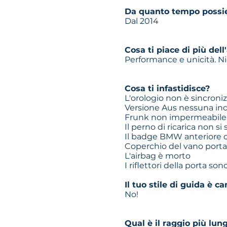
Da quanto tempo possied
Dal 2014
Cosa ti piace di più dell
Performance e unicità. Nie
Cosa ti infastidisce?
L'orologio non è sincroni
Versione Aus nessuna indi
Frunk non impermeabile
Il perno di ricarica non si
Il badge BMW anteriore 
Coperchio del vano porta
L'airbag è morto
I riflettori della porta so
Il tuo stile di guida è 
No!
Qual è il raggio più lun