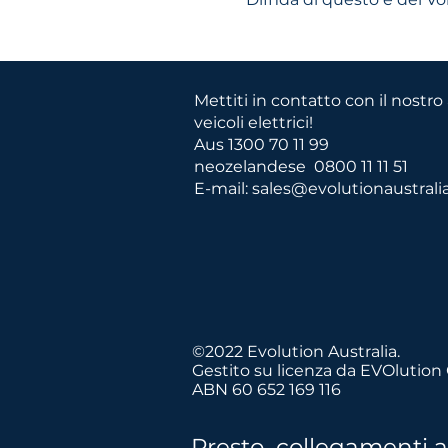
Mettiti in contatto con il nostr
veicoli elettrici!
Aus 1300 70 11 99
neozelandese
0800 11 11 51
E-mail:
sales@evolutionaustrali
©2022 Evolution Australia.
Crediamo in tr
Gestito su licenza da EVOlution
ABN 60 652 169 116
Presto collegamenti a r