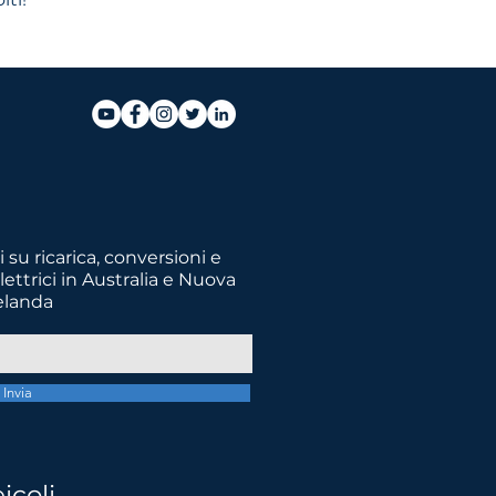
 su ricarica, conversioni e
lettrici in Australia e Nuova
elanda
Invia
futuro migliore
icoli