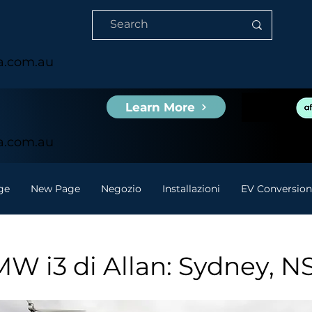
ia.com.au
Learn More
ia.com.au
ge
New Page
Negozio
Installazioni
EV Conversion
W i3 di Allan: Sydney, 