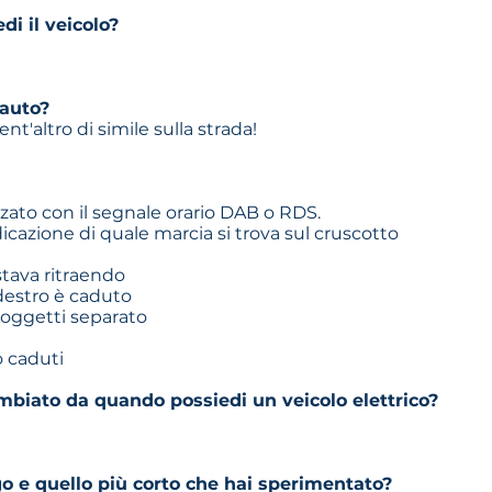
i il veicolo?
'auto?
nt'altro di simile sulla strada!
zzato con il segnale orario DAB o RDS.
cazione di quale marcia si trova sul cruscotto
 stava ritraendo
destro è caduto
oggetti separato
no caduti
cambiato da quando possiedi un veicolo elettrico?
go e quello più corto che hai sperimentato?