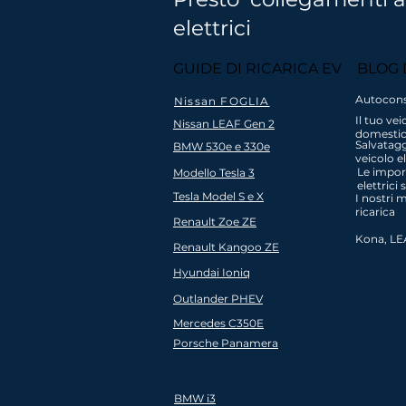
elettrici
Spedizione
Copertu
veloce e
GUIDE DI RICARICA EV
BLOG 
dell'install
gratuita in
nazionale Au
Australia
Autocon
Nissan FOGLIA
e Nuova Ze
(ordine
Il tuo vei
Nissan LEAF Gen 2
minimo $ 99)
domestic
Salvatagg
BMW 530e e 330e
veicolo e
Le import
Modello Tesla 3
elettrici
Tesla Model S e X
I nostri m
ricarica
Renault Zoe ZE
Kona, LE
Renault Kangoo ZE
Hyundai Ioniq
Outlander PHEV
Mercedes C350E
Porsche Panamera
BMW i3