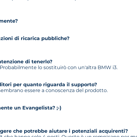
lmente?
azioni di ricarica pubbliche?
tenzione di tenerlo?
Probabilmente lo sostituirò con un'altra BMW i3.
itori per quanto riguarda il supporto?
embrano essere a conoscenza del prodotto.
ente un Evangelista? ;-)
gere che potrebbe aiutare i potenziali acquirenti?
olt che hanno solo 4 posti. Questo è un rompicapo per mo