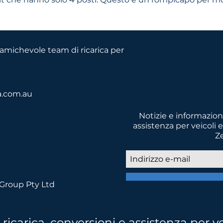
o amichevole team di ricarica per
a.com.au
Notizie e informazioni
assistenza per veicoli e
Z
asporti a basse emissioni per un 
 Group Pty Ltd
icarica, conversioni e assistenza per ve