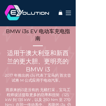
BMW i3s EV 电动车充电指
南
适用于澳大利亚和新西
兰的更大胆、更明亮的
BMW i3
2017 年推出的 i3s 代表了宝马的
首次尝
试将 M 公式应用于电动汽车。
而原来的i3是没有的
无精打采，宝马工
程师设法提取更多的功率和扭矩（125
kW 到 135 kW，以及
250 Nm 至 270
Nm）在同一传动系中。
和新的 i3s
仍