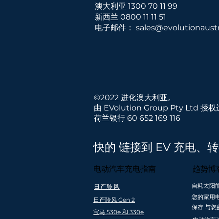
澳大利亚 1300 70 11 99
新西兰
0800 11 11 51
电子邮件：
sales@evolutionaustr
©2022 进化澳大利亚。
由 EVolution Group Pty Ltd 授
荷兰银行 60 652 169 116
快的 链接到 EV 充电、
电动汽车充电指南
趋势博
自耗太阳
日产聆风
快速免费送货到
全国安装覆盖
您的家用
日产聆风 Gen 2
澳大利亚
亚和新西
保存 与您
（最低订购
宝马 530e 和 330e