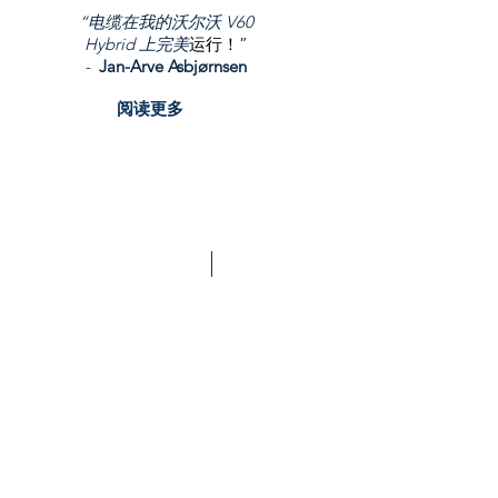
“电缆
在我的沃尔沃 V60
Hybrid 上
完美
运行！”
-
Jan-Arve Asbjørnsen
阅读更多
For MG, Hyundai, BYD