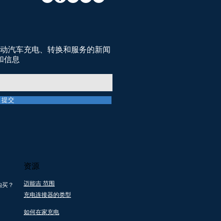
动汽车充电、转换和服务的新闻
和信息
提交
资源
迈能吉 范围
购买？
充电连接器的类型
地支持
所有产品都通过一
提供电
个回收 社会企业伙
如何在家充电
务
伴关系