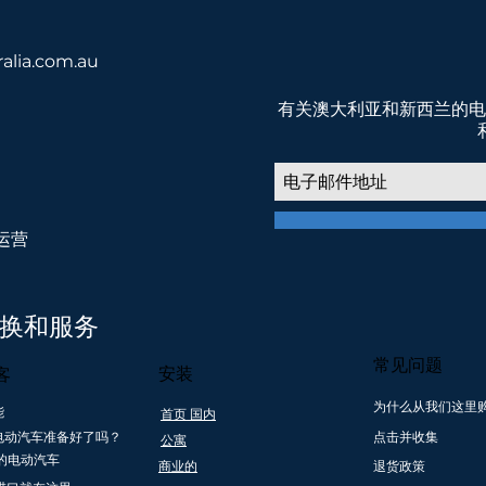
alia.com.au
有关澳大利亚和新西兰的电
权运营
我们相信 低排放交通，共创美好未来
转换和服务
常见问题
安装
客
为什么从我们这里
能
首页 国内
澳大利
创新和安全合规
购买超过 1000
友好的 本
电动汽车准备好了吗？
点击并收集
公寓
兰
澳大利亚公司
美元的零利息支
& 为新司机
的电动汽车
商业的
退货政策
付计划
动汽车服