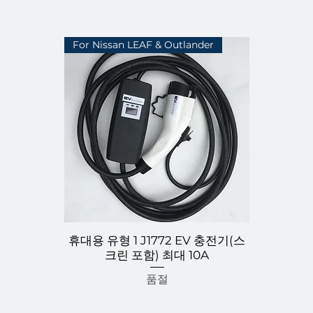
For Nissan LEAF & Outlander
휴대용 유형 1 J1772 EV 충전기(스
제품보기
Marvin 7
크린 포함) 최대 10A
품절