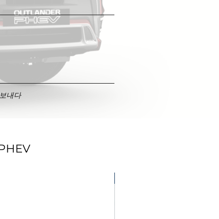
보내다
PHEV
For Nissan LEAF & Outlander