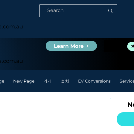
ia.com.au
Learn More
ia.com.au
ge
New Page
가게
설치
EV Conversions
Servic
Ne