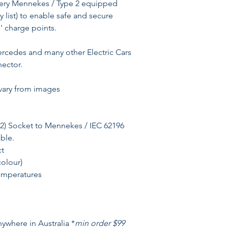
detailed advice and
every Mennekes / Type 2 equipped
Kia Soul EV
make the purchase
y list) to enable safe and secure
BYD Atto 3
without a worry and
' charge points.
Mercedes Benz C35
in just a few days. 
MG ZS EV
hasn't replied to 
rcedes and many other Electric Cars
Porsche Cayenne 
features of their ca
ector.
Renault Kangoo ZE
David (BMW i3), N
Renault Zoe
vary from images
VW Golf GTE & E
Tesla Model 3, S, Y
Renault Zoe & Ka
2) Socket to Mennekes / IEC 62196
ble.
t
colour)
temperatures
ywhere in Australia *
min order $99