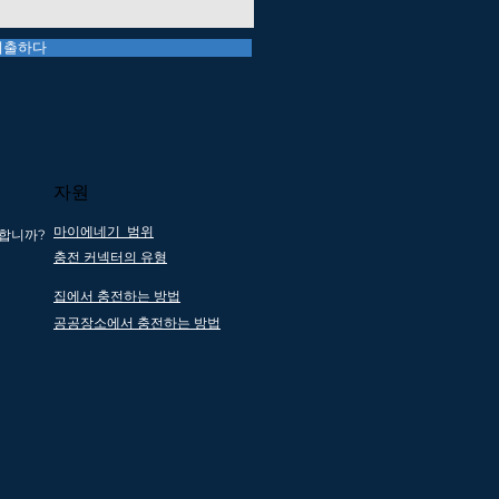
제출하다
해 운송
자원
마이에네기 범위
합니까?
충전 커넥터의 유형
 지원
모든 제품은 다음을
전자를
통해 재활용됩니
집에서 충전하는 방법
서비스
다. 사회적기업 파
공공장소에서 충전하는 방법
트너십