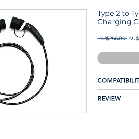
Type 2 to 
Charging C
일
 AU$265.00 
AU$
반
가
COMPATIBILI
The unit is compati
REVIEW
the Mennekes nozzl
limited to the list 
"What brilliant ser
off the EVolution 
BMW i3s
about the Type 2-2
Hyundai Ioniq
personally respond
Hyundai Kona