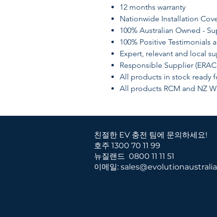
12 months warranty
Nationwide Installation Cov
​100% Australian Owned - Su
100% Positive Testimonials
Expert, relevant and local s
Responsible Supplier (ERAC
All products in stock ready 
​All products RCM and NZ W
친절한 EV 충전 팀에 문의하세요!
호주 1300 70 11 99
뉴질랜드
0800 11 11 51
이메일:
sales@evolutionaustrali