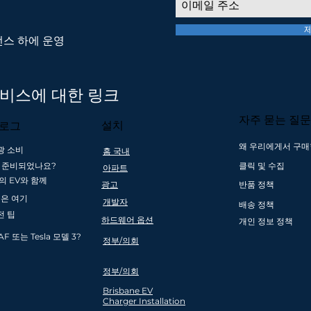
라이선스 하에 운영
는 믿습니다 더 나은 미래를 위한 저공
 서비스에 대한 링크
자주 묻는 질문
설치
블로그
왜 우리에게서 구매
광 소비
홈 국내
가 준비되었나요?
클릭 및 수집
위 호주
혁신적이고 안전 준수
아파트
$1000 이상 구매
친숙한 현지
의 EV와 함께
랜드
호주 소유 회사
시 무이자 할부
및 신규 운
광고
반품 정책
제도
위한 EV 
품은 여기
개발자
배송 정책
전 팁
하드웨어 옵션
개인 정보 정책
AF 또는 Tesla 모델 3?
정부/의회
정부/의회
Brisbane EV
Charger
Installation