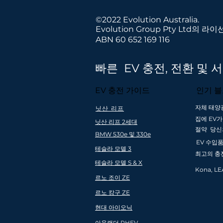
©2022 Evolution Australia.
Evolution Group Pty Ltd의 
ABN 60 652 169 116
우리
빠른 EV 충전, 전환 및
EV 충전 가이드
인기 
자체 태양
닛산 리프
호주로 빠르고 무
집에 EV
전국 설치 범
닛산 리프 2세대
료 배송
절약 당신
및 뉴질
BMW 530e 및 330e
(최소 주문 $99)
EV 수입
테슬라 모델 3
최고의 충
테슬라 모델 S & X
Kona, LE
르노 조이 ZE
르노 캉구 ZE
현대 아이오닉
아웃랜더 PHEV