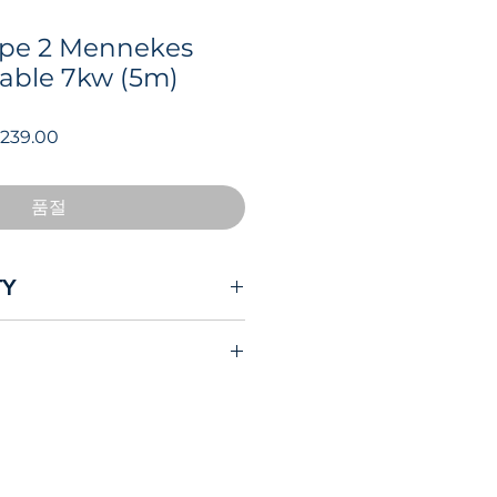
Type 2 Mennekes
able 7kw (5m)
할
239.00
인
가
품절
TY
ble with all major EVs that use
e type 2 including but not
below.
vice from EVolution - I emailed
website with some questions
 charging cable and Russell
ed promptly every time with