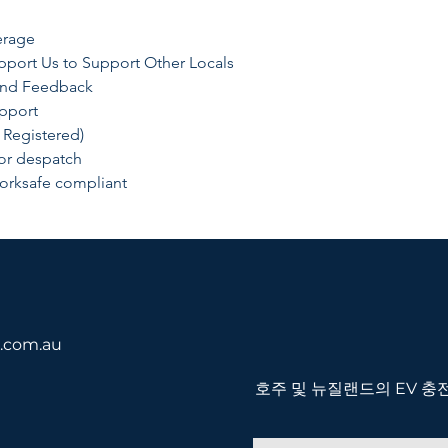
erage
pport Us to Support Other Locals
 and Feedback
upport
 Registered)
for despatch
orksafe compliant
a.com.au
호주 및 뉴질랜드의 EV 충전