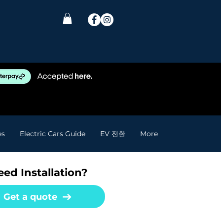
es
Electric Cars Guide
EV 전환
More
ed Installation?
Get a quote